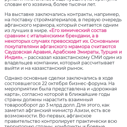
словам его хозяина, более тысячи лет.
На выставке заключались контракты, например,
на поставку стройматериалов, в первую очередь
афганского мрамора, который считается одним
из лучших в мире.
«Его химический состав
сравним с итальянскими брендами, а в
некоторых случаях превосходит их. Основными
покупателями афганского мрамора считаются
Саудовская Аравия, Арабские Эмираты, Турция и
Индия»
, – рассказал казахстанскому СМИ один из
владельцев компании, который рассчитывает
выйти и на казахстанский рынок.
Однако основные сделки заключались в ходе
состоявшегося 22 октября бизнес-форума. На
мероприятии была представлена и «дорожная
карта», согласно которой в ближайшие годы
страны должны нарастить взаимный
товарооборот до 3 млрд долл. Для этого, как
заметил афганский министр Азизи, есть все
возможности. Во-первых, афганское
правительство контролирует практически всю
территорию страны, конфликты и боевые