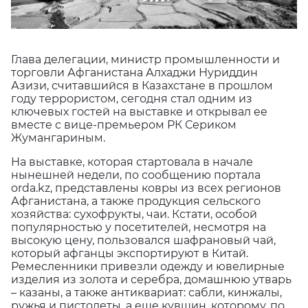
Глава делегации, министр промышленности и
торговли Афганистана Алхаджи Нуриддин
Азизи, считавшийся в Казахстане в прошлом
году террористом, сегодня стал одним из
ключевых гостей на выставке и открывал ее
вместе с вице-премьером РК Сериком
Жумангариным.
На выставке, которая стартовала в начале
нынешней недели, по сообщению портала
orda.kz, представлены ковры из всех регионов
Афганистана, а также продукция сельского
хозяйства: сухофрукты, чаи. Кстати, особой
популярностью у посетителей, несмотря на
высокую цену, пользовался шафрановый чай,
который афганцы экспортируют в Китай.
Ремесленники привезли одежду и ювелирные
изделия из золота и серебра, домашнюю утварь
– казаны, а также антиквариат: сабли, кинжалы,
ружья и пистолеты, а еще кувшин, которому, по