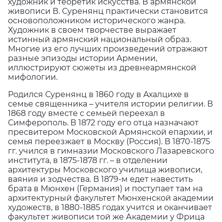
художник и теоретик искусства. В армянской
живописи В. Суренянц практически становится
основоположником исторического жанра.
Художник в своем творчестве выражает
истинный армянский национальный образ.
Многие из его лучших произведений отражают
разные эпизоды истории Армении,
иллюстрируют сюжеты из древнеармянской
мифологии.
Родился Суренянц в 1860 году в Ахалцихе в
семье священника – учителя истории религии. В
1868 году вместе с семьей переехал в
Симферополь. В 1872 году его отца назначают
пресвитером Московской Армянской епархии, и
семья переезжает в Москву (Россия). В 1870-1875
гг. учился в гимназии Московского Лазаревского
института, в 1875-1878 гг. – в отделении
архитектуры Московского училища живописи,
ваяния и зодчества. В 1879-м едет навестить
брата в Мюнхен (Германия) и поступает там на
архитектурный факультет Мюнхенской академии
художеств, в 1880-1885 годах учится и оканчивает
факультет живописи той же Академии у Фрица