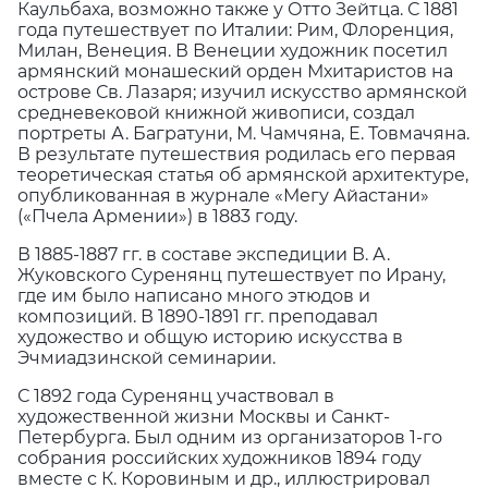
Каульбаха, возможно также у Отто Зейтца. С 1881
года путешествует по Италии: Рим, Флоренция,
Милан, Венеция. В Венеции художник посетил
армянский монашеский орден Мхитаристов на
острове Св. Лазаря; изучил искусство армянской
средневековой книжной живописи, создал
портреты А. Багратуни, М. Чамчяна, Е. Товмачяна.
В результате путешествия родилась его первая
теоретическая статья об армянской архитектуре,
опубликованная в журнале «Мегу Айастани»
(«Пчела Армении») в 1883 году.
В 1885-1887 гг. в составе экспедиции В. А.
Жуковского Суренянц путешествует по Ирану,
где им было написано много этюдов и
композиций. В 1890-1891 гг. преподавал
художество и общую историю искусства в
Эчмиадзинской семинарии.
С 1892 года Суренянц участвовал в
художественной жизни Москвы и Санкт-
Петербурга. Был одним из организаторов 1-го
собрания российских художников 1894 году
вместе с К. Коровиным и др., иллюстрировал