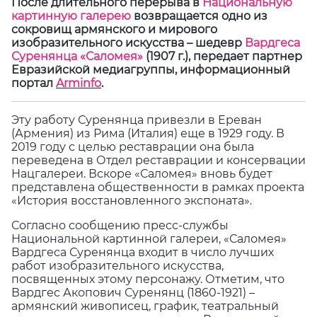
После длительного перерыва в
Национальную
картинную галерею
возвращается одно из
сокровищ армянского и мирового
изобразительного искусства – шедевр
Вардгеса
Суренянца «Саломея»
(1907 г.), передает партнер
Евразийской медиагруппы, информационный
портал
Arminfo
.
Эту работу Суренянца привезли в Ереван
(Армения) из Рима (Италия) еще в 1929 году. В
2019 году с целью реставрации она была
переведена в Отдел реставрации и консервации
Нацгалереи. Вскоре «Саломея» вновь будет
представлена общественности в рамках проекта
«История восстановленного экспоната».
Согласно сообщению пресс-службы
Национальной картинной галереи, «Саломея»
Вардгеса Суренянца входит в число лучших
работ изобразительного искусства,
посвященных этому персонажу. Отметим, что
Вардгес Акопович Суренянц (1860-1921) –
армянский живописец, график, театральный