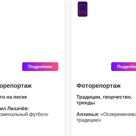
Подробнее
Подробн
орепортаж
Фоторепортаж
то на песке
Традиции, творчество,
тренды
ил Лихачёв:
оменальный футбол»
Апхинья:
«Осовременив
традицию»