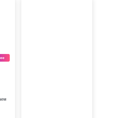
ее
аем