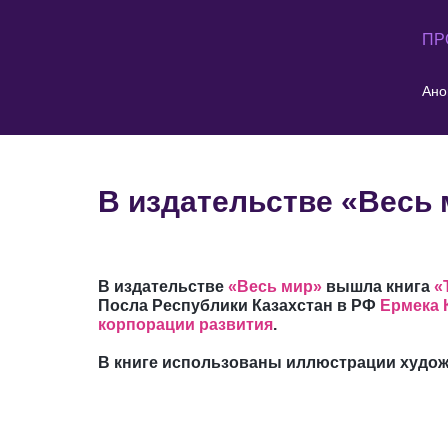
ПР
Ано
В издательстве «Весь 
В издательстве
«Весь мир»
вышла книга
«Т
Посла Республики Казахстан в РФ
Ермека 
корпорации развития
.
В книге использованы иллюстрации худо