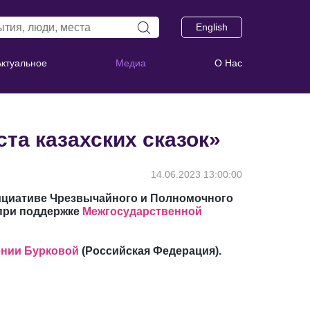
English
Актуальное
Медиа
О Нас
та казахских сказок»
14.06.2023 13:00:00
нициативе Чрезвычайного и Полномочного
при поддержке
Межгосударственной
ении Бурковой
(Российская Федерация).