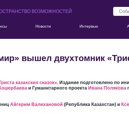
ОСТРАНСТВО ВОЗМОЖНОСТЕЙ
нсы
Новости
Интервью
мир» вышел двухтомник «Трис
риста казахских сказок»
. Издание подготовлено по и
Кошербаева
и
Гуманитарного проекта
Ивана Полякова
жниц
Айгерим Валихановой
(Република Казахстан) и
Кс