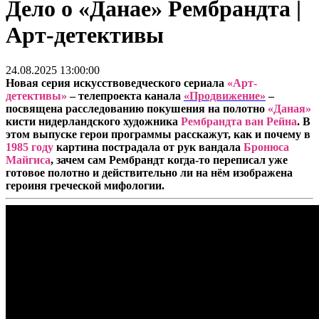
Дело о «Данае» Рембрандта |
Арт-детективы
24.08.2025 13:00:00
Новая серия искусствоведческого сериала
«Арт-
детективы»
– телепроекта канала
«Продвижение»
–
посвящена
расследованию покушения на полотно
«Даная»
кисти нидерландского художника
Рембрандта ван Рейна
. В
этом выпуске герои программы расскажут, как и почему в
1985 году
картина пострадала от рук вандала
Бронюса
Майгиса
, зачем сам Рембрандт когда-то переписал уже
готовое полотно и действительно ли на нём изображена
героиня греческой мифологии.