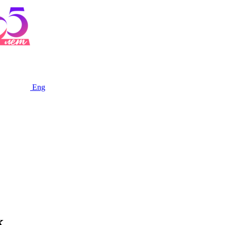
Eng
к