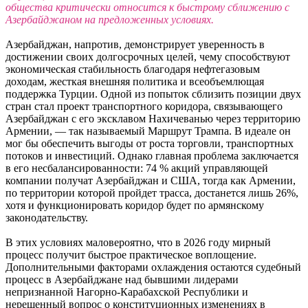
общества критически относится к быстрому сближению с
Азербайджаном на предложенных условиях.
Азербайджан, напротив, демонстрирует уверенность в
достижении своих долгосрочных целей, чему способствуют
экономическая стабильность благодаря нефтегазовым
доходам, жесткая внешняя политика и всеобъемлющая
поддержка Турции. Одной из попыток сблизить позиции двух
стран стал проект транспортного коридора, связывающего
Азербайджан с его эксклавом Нахичеванью через территорию
Армении, — так называемый Маршрут Трампа. В идеале он
мог бы обеспечить выгоды от роста торговли, транспортных
потоков и инвестиций. Однако главная проблема заключается
в его несбалансированности: 74 % акций управляющей
компании получат Азербайджан и США, тогда как Армении,
по территории которой пройдет трасса, достанется лишь 26%,
хотя и функционировать коридор будет по армянскому
законодательству.
В этих условиях маловероятно, что в 2026 году мирный
процесс получит быстрое практическое воплощение.
Дополнительными факторами охлаждения остаются судебный
процесс в Азербайджане над бывшими лидерами
непризнанной Нагорно-Карабахской Республики и
нерешенный вопрос о конституционных изменениях в