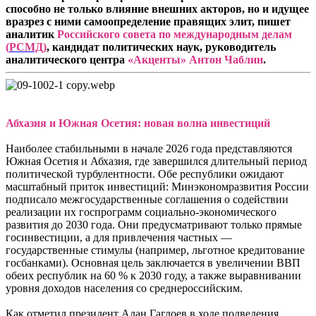
способно не только влияние внешних акторов, но и идущее
вразрез с ними самоопределение правящих элит, пишет
аналитик
Российского совета по международным делам
(
РСМД
)
, кандидат политических наук, руководитель
аналитического центра
«Акценты» Антон Чаблин
.
Абхазия и Южная Осетия: новая волна инвестиций
Наиболее стабильными в начале 2026 года представляются
Южная Осетия и Абхазия, где завершился длительный период
политической турбулентности. Обе республики ожидают
масштабный приток инвестиций: Минэкономразвития России
подписало межгосударственные соглашения о содействии
реализации их госпрограмм социально-экономического
развития до 2030 года. Они предусматривают только прямые
госинвестиции, а для привлечения частных —
государственные стимулы (например, льготное кредитование
госбанками). Основная цель заключается в увеличении ВВП
обеих республик на 60 % к 2030 году, а также выравнивании
уровня доходов населения со среднероссийским.
Как отметил президент Алан Гаглоев в ходе подведения