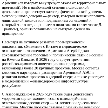
Армении (от которых Баку требует отказа от территориальных
претензий). Но в наибольшей степени полноценной
деэскалации препятствует катастрофически низкий уровень
межобщинного доверия — фактор, который нельзя исправить
лишь сменой законов или подписанием соглашений и
который часто недооценивается политиками (в том числе Д.
Трампом), ориентированными на быстрые сделки по
примирению.
Несмотря на активное развитие проамериканской
дипломатии, сближение с Китаем и периодическое
охлаждение в отношениях, Армения и Азербайджан
сохраняют тесные торговые и политические связи с Россией
на Южном Кавказе. В 2026 году стартует трехлетняя
российско-армянская инвестиционная программа,
включающая более 20 крупных проектов. Москва остается
ключевым партнером в расширении Армянской АЭС и
развитии новых проектов в ядерной сфере, а также участвует
в модернизации железнодорожной инфраструктуры
республики.
С Азербайджаном в 2026 году также будет действовать
«дорожная карта» экономического взаимодействия,
охватывающая десятки сфер — от логистики до сельского
хозяйства. Многие проекты связаны с развитием западного