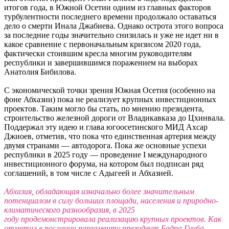
итогов года, в Южной Осетии одним из главных факторов
турбулентности последнего времени продолжало оставаться
дело о смерти Инала Джабиева. Однако острота этого вопроса
за последние годы значительно снизилась и уже не идет ни в
какое сравнение с первоначальным кризисом 2020 года,
фактически стоившим кресла многим руководителям
республики и завершившимся поражением на выборах
Анатолия Бибилова.
С экономической точки зрения Южная Осетия (особенно на
фоне Абхазии) пока не реализует крупных инвестиционных
проектов. Таким могло бы стать, по мнению президента,
строительство железной дороги от Владикавказа до Цхинвала.
Поддержал эту идею и глава югоосетинского МИД Ахсар
Джиоев, отметив, что пока что единственная артерия между
двумя странами — автодорога. Пока же основные успехи
республики в 2025 году — проведение I международного
инвестиционного форума, на котором был подписан ряд
соглашений, в том числе с Адыгеей и Абхазией.
Абхазия, обладающая изначально более значительным
потенциалом в силу больших площади, населения и природно-
климатического разнообразия, в 2025
году продемонстрировала реализацию крупных проектов. Как
отметил в послании парламенту президент Бадра Гунба,