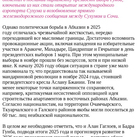
ключевыми из них стали открытие международного
аэропорта Сухума и возобновление прямого
железнодорожного сообщения между Сухумом и Сочи.
Однако политическая борьба в Абхазии в 2025
году отличалась чрезвычайной жесткостью, нередко
переходившей все мыслимые границы. Достаточно вспомнить
провокационные акции, включая нападения на избирательные
участки в Аракиче, Махадыре, Цандрипше и Гячрыпше в день
президентских выборов 1 марта. При этом муниципальные
выборы в ноябре прошли без эксцессов, хотя и при низкой
явке. К началу 2026 году общая ситуация в стране уже мало
напоминала ту, что предшествовала так называемой
мандариновой революции в ноябре 2024 года, стоившей
президентского кресла Аслану Бжании. Тем не
менее некоторые точки напряженности сохраняются,
например, критикуемая несистемной оппозицией идея
строительства апартаментов в восточных районах Абхазии.
Согласно националистам, на территории Очамчырского,
Ткуарчалского и Галского районов якобы могли поселиться до
60 тыс. лиц неабхазской национальности.
В целом же необходимо отметить, что и Алан Гаглоев, и Бадра
Гунба, подводя итоги 2025 года и прогнозируя развитие в