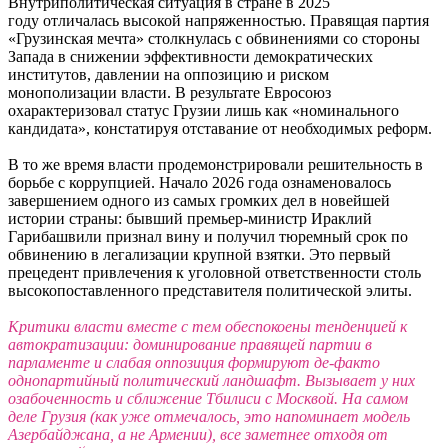
Внутриполитическая ситуация в стране в 2025
году отличалась высокой напряженностью. Правящая партия
«Грузинская мечта» столкнулась с обвинениями со стороны
Запада в снижении эффективности демократических
институтов, давлении на оппозицию и риском
монополизации власти. В результате Евросоюз
охарактеризовал статус Грузии лишь как «номинального
кандидата», констатируя отставание от необходимых реформ.
В то же время власти продемонстрировали решительность в
борьбе с коррупцией. Начало 2026 года ознаменовалось
завершением одного из самых громких дел в новейшей
истории страны: бывший премьер-министр Ираклий
Гарибашвили признал вину и получил тюремный срок по
обвинению в легализации крупной взятки. Это первый
прецедент привлечения к уголовной ответственности столь
высокопоставленного представителя политической элиты.
Критики власти вместе с тем обеспокоены тенденцией к
автократизации: доминирование правящей партии в
парламенте и слабая оппозиция формируют де-факто
однопартийный политический ландшафт. Вызывает у них
озабоченность и сближение Тбилиси с Москвой. На самом
деле Грузия (как уже отмечалось, это напоминает модель
Азербайджана, а не Армении), все заметнее отходя от