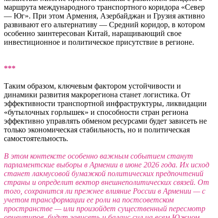
маршрута международного транспортного коридора «Север
— Юг». При этом Армения, Азербайджан и Грузия активно
развивают его альтернативу — Средний коридор, в котором
особенно заинтересован Китай, наращивающий свое
инвестиционное и политическое присутствие в регионе.
***
Таким образом, ключевым фактором устойчивости и
динамики развития макрорегиона станет логистика. От
эффективности транспортной инфраструктуры, ликвидации
«бутылочных горлышек» и способности стран региона
эффективно управлять обменом ресурсами будет зависеть не
только экономическая стабильность, но и политическая
самостоятельность.
В этом контексте особенно важным событием станут
парламентские выборы в Армении в июне 2026 года. Их исход
станет лакмусовой бумажкой политических предпочтений
страны и определит вектор внешнеполитических связей. От
того, сохранится ли прежнее влияние России в Армении — с
учетом трансформации ее роли на постсоветском
пространстве — или произойдет существенный пересмотр
ориентиров, будут зависеть и баланс сил на всем Южном