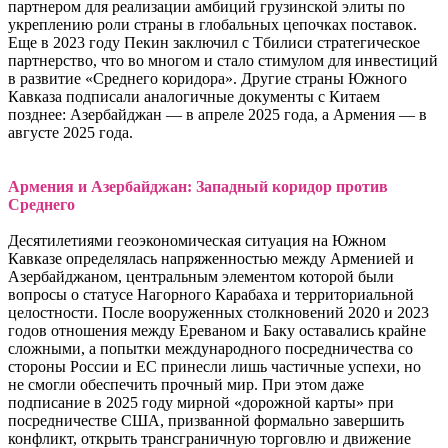
партнером для реализации амбиций грузинской элиты по
укреплению роли страны в глобальных цепочках поставок.
Еще в 2023 году Пекин заключил с Тбилиси стратегическое
партнерство, что во многом и стало стимулом для инвестиций
в развитие «Среднего коридора». Другие страны Южного
Кавказа подписали аналогичные документы с Китаем
позднее: Азербайджан — в апреле 2025 года, а Армения — в
августе 2025 года.
Армения и Азербайджан: Западный коридор против
Среднего
Десятилетиями геоэкономическая ситуация на Южном
Кавказе определялась напряженностью между Арменией и
Азербайджаном, центральным элементом которой были
вопросы о статусе Нагорного Карабаха и территориальной
целостности. После вооруженных столкновений 2020 и 2023
годов отношения между Ереваном и Баку оставались крайне
сложными, а попытки международного посредничества со
стороны России и ЕС принесли лишь частичные успехи, но
не смогли обеспечить прочный мир. При этом даже
подписание в 2025 году мирной «дорожной карты» при
посредничестве США, призванной формально завершить
конфликт, открыть трансграничную торговлю и движение