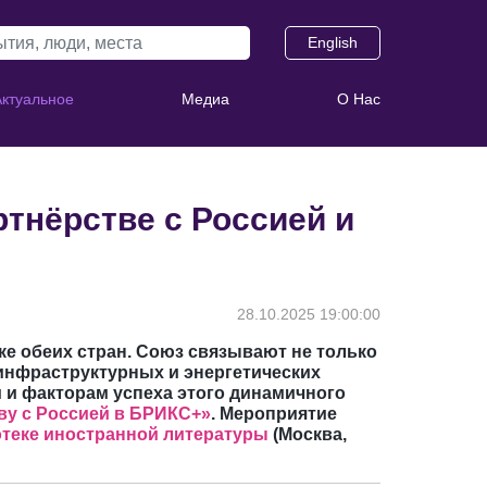
English
Актуальное
Медиа
О Нас
ртнёрстве с Россией и
28.10.2025 19:00:00
ке обеих стран. Союз связывают не только
 инфраструктурных и энергетических
м и факторам успеха этого динамичного
тву с Россией в БРИКС+»
. Мероприятие
теке иностранной литературы
(Москва,