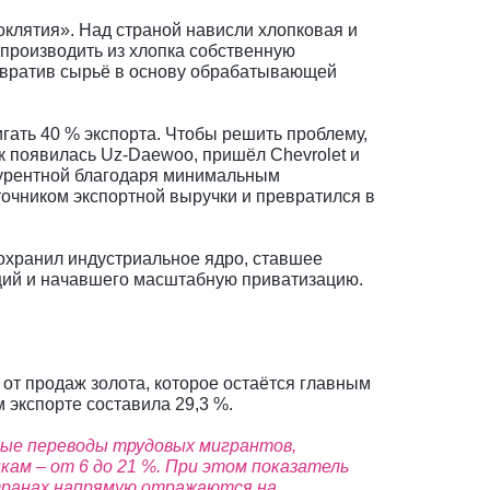
оклятия». Над страной нависли хлопковая и
 производить из хлопка собственную
превратив сырьё в основу обрабатывающей
гать 40 % экспорта. Чтобы решить проблему,
к появилась Uz-Daewoo, пришёл Chevrolet и
онкурентной благодаря минимальным
точником экспортной выручки и превратился в
сохранил индустриальное ядро, ставшее
ций и начавшего масштабную приватизацию.
 от продаж золота, которое остаётся главным
 экспорте составила 29,3 %.
ые переводы трудовых мигрантов,
ам – от 6 до 21 %. При этом показатель
транах напрямую отражаются на