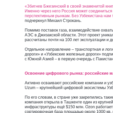
«Збигнев Бжезинский в своей знаменитой книг
Именно через него Россия может соединиться
перспективным рынкам. Без Узбекистана нам 
подчеркнул Михаил Строкань.
Помимо поставок газа, взаимодействие охваты
АЭС в Джизакской области. Этот проект уника
рассчитаны почти на 100 лет эксплуатации и 
Отдельное направление – транспортная и лог
дороги» и «Узбекские железные дороги» подпи
с Южной Азией – в первую очередь с Пакистан
Освоение цифрового рынка: российские м
Активно осваивают российские компании и узб
Uzum – крупнейшей цифровой экосистемы Узб
По его словам, в стране уже закрепились такие 
компания открыла в Ташкенте один из крупней
инфраструктуры ещё $150 млн. Ozon работает в
сортировочная база площадью около 1000 кв. 