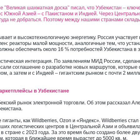
е "Великая шахматная доска" писал, что Узбекистан – ключ
 с Южной Азией – с Пакистаном и Индией. Через Централь
туда не добраться. Поэтому между нашими странами склад
вает и высокотехнологичную энергетику. Россия участвует
лен: реакторы малой мощности, аналогичные тем, что уста
должны обеспечить около 16 % потребностей Узбекистана в 
истическая интеграция. По заявлениям МИД России, сделан
сали соглашение о разработке новых маршрутов, которые с
ом, а затем и с Индией – гигантским рынком с почти 2 мил
аркетплейсы в Узбекистане
екский рынок электронной торговли. Об этом рассказал Ал
екистана.
гиганты, как Wildberries, Ozon и «Яндекс». Wildberries стал
ших логистических центров в Центральной Азии и объявила
 стране с 2023 года. За это время было создано более дву
м, которая в ближайшее время вырастет до 5000 кв. м.