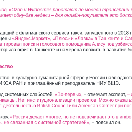
ов, «Ozon и Wildberries работают по модели трансграни
имает одну-две недели – для онлайн-покупателя это долго
авший с флагманского сервиса такси, запущенного в 2018 
ущены
«Яндекс.Маркет», «Плюс» и «Лавка» в Ташкенте и С
птировал поиск и голосового помощника Алису под узбекск
открыла офис в Ташкенте и намерена вложить в развитие би
ество
ство, в культурно-гуманитарной сфере у России наблюдают
т ИКСА РАН и приглашённый преподаватель НИУ ВШЭ.
ряд системных слабостей.
«Во-первых
, – отмечает эксперт,
– 
канцы. Нет институционализации проектов. Можно сказать: 
с деятельностью British Council или American Corner при п
ржку.
«Россия делает многое, но не подсвечивает это в инф
ь, не связанная с системной стратегией»
, – пояснил он.