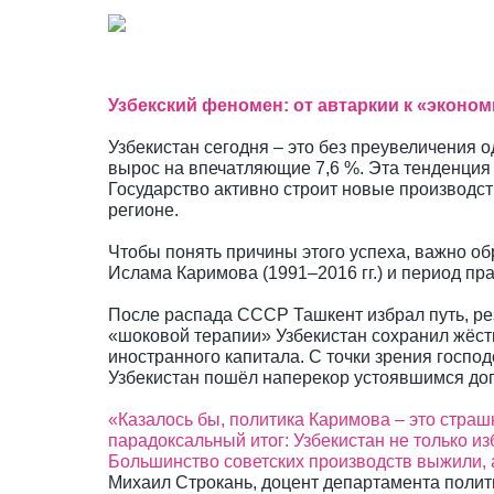
Узбекский феномен: от автаркии к «эконо
Узбекистан сегодня – это без преувеличения 
вырос на впечатляющие 7,6 %. Эта тенденция 
Государство активно строит новые производст
регионе.
Чтобы понять причины этого успеха, важно о
Ислама Каримова (1991–2016 гг.) и период п
После распада СССР Ташкент избрал путь, рез
«шоковой терапии» Узбекистан сохранил жёст
иностранного капитала. С точки зрения госпо
Узбекистан пошёл наперекор устоявшимся дог
«Казалось бы, политика Каримова – это страшн
парадоксальный итог: Узбекистан не только 
Большинство советских производств выжили, 
Михаил Строкань, доцент департамента полит