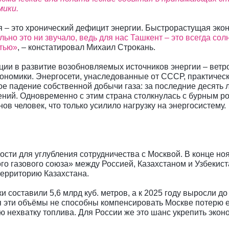
мики.
 – это хронический дефицит энергии. Быстрорастущая экон
льно это ни звучало, ведь для нас Ташкент – это всегда сол
стью»
, – констатировал Михаил Строкань.
ции в развитие возобновляемых источников энергии – ветр
кономики. Энергосети, унаследованные от СССР, практичес
е падение собственной добычи газа: за последние десять л
ий. Одновременно с этим страна столкнулась с бурным рос
в человек, что только усилило нагрузку на энергосистему.
ости для углубления сотрудничества с Москвой. В конце н
о газового союза» между Россией, Казахстаном и Узбекист
территорию Казахстана.
ки составили 5,6 млрд куб. метров, а к 2025 году выросли д
тя эти объёмы не способны компенсировать Москве потерю 
 нехватку топлива. Для России же это шанс укрепить экон