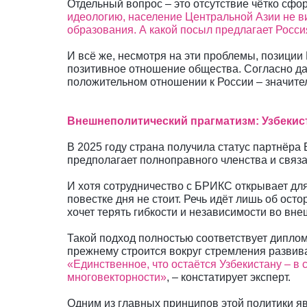
Отдельный вопрос – это отсутствие чётко сф
идеологию, население Центральной Азии не ви
образования. А какой посыл предлагает Росси
И всё же, несмотря на эти проблемы, позиции
позитивное отношение общества. Согласно да
положительном отношении к России – значител
Внешнеполитический прагматизм: Узбекис
В 2025 году страна получила статус партнёра
предполагает полноправного членства и связа
И хотя сотрудничество с БРИКС открывает дл
повестке дня не стоит. Речь идёт лишь об ос
хочет терять гибкости и независимости во вне
Такой подход полностью соответствует диплом
прежнему строится вокруг стремления развив
«Единственное, что остаётся Узбекистану – в 
многовекторности»
, – констатирует эксперт.
Одним из главных принципов этой политики я