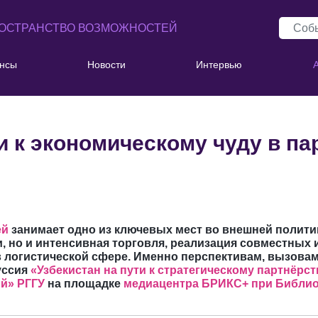
ОСТРАНСТВО ВОЗМОЖНОСТЕЙ
нсы
Новости
Интервью
и к экономическому чуду в па
ей
занимает одно из ключевых мест во внешней полити
и, но и интенсивная торговля, реализация совместных
 в логистической сфере. Именно перспективам, вызова
уссия
«Узбекистан на пути к стратегическому партнёрс
й» РГГУ
на площадке
медиацентра БРИКС+ при Библио