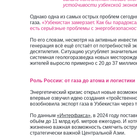
устойчивости узбекской эконо
Однако одна из самых острых проблем сегодня
газа.
«Узбекистан замерзает. Как бы парадокса
есть серьёзные проблемы с энергобезопасно
По его словам, несмотря на активные инвести
генерация всё ещё отстаёт от потребностей э
десятилетия. Ситуацию усугубляет значительно
системная геологоразведка новых месторожден
жителей выросло примерно с 20 до 37 миллионо
Роль России: от газа до атома и логистики
Энергетический кризис открыл новые возможн
впервые озвучил идею создания «тройственног
возобновила экспорт газа в Узбекистан через 
По данным
«Интерфакса»
, в 2024 году постав
объём до 11 млрд куб. метров ежегодно. И хо
жизненно важная возможность смягчить острую
стратегически важной Центральной Азии.