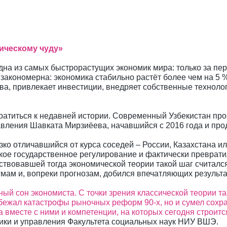
мическому чуду»
одна из самых быстрорастущих экономик мира: только за п
закономерна: экономика стабильно растёт более чем на 5 
ва, привлекает инвестиции, внедряет собственные технолог
братиться к недавней истории. Современный Узбекистан пр
равления Шавката Мирзиёева, начавшийся с 2016 года и п
ко отличавшийся от курса соседей – России, Казахстана и
кое государственное регулирование и фактически преврати
дствовавшей тогда экономической теории такой шаг считал
мам и, вопреки прогнозам, добился впечатляющих результа
ый сон экономиста. С точки зрения классической теории та
избежал катастрофы рыночных реформ 90-х, но и сумел сох
а вместе с ними и компетенции, на которых сегодня строит
ики и управления Факультета социальных наук НИУ ВШЭ.