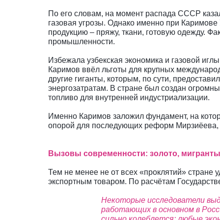
По его словам, на момент распада СССР казал
газовая угрозы. Однако именно при Каримове
продукцию – пряжу, ткани, готовую одежду. Ф
промышленности.
Избежала узбекская экономика и газовой иглы
Каримов ввёл льготы для крупных международ
другие гиганты, которым, по сути, предостав
энергозатратам. В стране был создан огромны
топливо для внутренней индустриализации.
Именно Каримов заложил фундамент, на котор
опорой для последующих реформ Мирзиёева, 
Вызовы современности: золото, мигранты
Тем не менее не от всех «проклятий» стране у
экспортным товаром. По расчётам Государствен
Некоторые исследователи выд
работающих в основном в Росс
сильно колеблется: любые эк