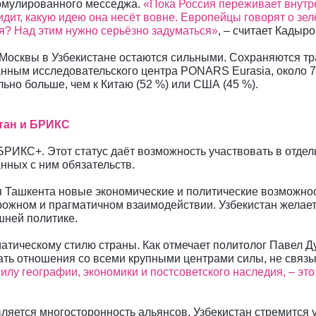
ормулированного месседжа.
«Пока Россия переживает внут
дит, какую идею она несёт вовне. Европейцы говорят о зе
я? Над этим нужно серьёзно задуматься»
, – считает Кадыро
 Москвы в Узбекистане остаются сильными. Сохраняются тр
нным исследовательского центра PONARS Eurasia, около 7
ьно больше, чем к Китаю (52 %) или США (45 %).
тан и БРИКС
 БРИКС+. Этот статус даёт возможность участвовать в отдел
нных с ним обязательств.
я Ташкента новые экономические и политические возможнос
торожном и прагматичном взаимодействии. Узбекистан желает
шней политике.
атическому стилю страны. Как отмечает политолог Павел Д
ать отношения со всеми крупными центрами силы, не связы
силу географии, экономики и постсоветского наследия, – э
вляется многосторонность альянсов. Узбекистан стремится