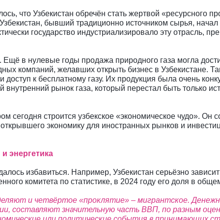
ось, что Узбекистан обречён стать жертвой «ресурсного пр
 Узбекистан, бывший традиционно источником сырья, начал
актически государство индустриализировало эту отрасль, 
. Ещё в нулевые годы продажа природного газа могла дости
ных компаний, желавших открыть бизнес в Узбекистане. Та
или доступ к бесплатному газу. Их продукция была очень к
й внутренний рынок газа, который перестал быть только ис
ом сегодня строится узбекское «экономическое чудо». Он 
открывшего экономику для иностранных рынков и инвести
 и энергетика
далось избавиться. Например, Узбекистан серьёзно зависит
ного комитета по статистике, в 2024 году его доля в общем
еляют и четвёртое «проклятие» – мигрантское. Денежн
ии, составляют значительную часть ВВП, по разным оценк
ономические или политические события в принимающих с