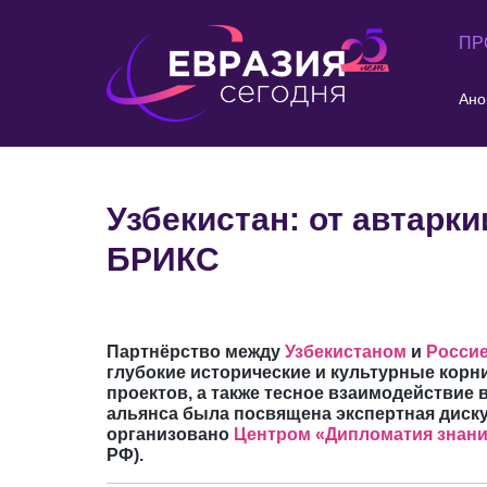
ПР
Ано
Узбекистан: от автарки
БРИКС
Партнёрство между
Узбекистаном
и
Росси
глубокие исторические и культурные корн
проектов, а также тесное взаимодействие
альянса была посвящена экспертная диск
организовано
Центром «Дипломатия знани
РФ).