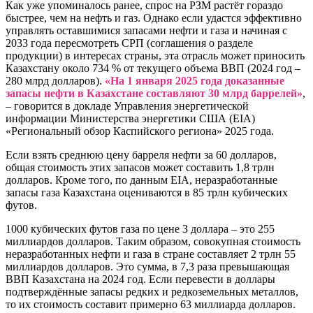
Как уже упоминалось ранее, спрос на РЗМ растёт гораздо
быстрее, чем на нефть и газ. Однако если удастся эффективно
управлять оставшимися запасами нефти и газа и начиная с
2033 года пересмотреть СРП (соглашения о разделе
продукции) в интересах страны, эта отрасль может приносить
Казахстану около 734 % от текущего объема ВВП (2024 год –
280 млрд долларов).
«На 1 января 2025 года доказанные
запасы нефти в Казахстане составляют 30 млрд баррелей»
,
– говорится в докладе Управления энергетической
информации Министерства энергетики США (EIA)
«Региональный обзор Каспийского региона» 2025 года.
Если взять среднюю цену барреля нефти за 60 долларов,
общая стоимость этих запасов может составить 1,8 трлн
долларов. Кроме того, по данным EIA, неразработанные
запасы газа Казахстана оцениваются в 85 трлн кубических
футов.
1000 кубических футов газа по цене 3 доллара – это 255
миллиардов долларов. Таким образом, совокупная стоимость
неразработанных нефти и газа в стране составляет 2 трлн 55
миллиардов долларов. Это сумма, в 7,3 раза превышающая
ВВП Казахстана на 2024 год. Если перевести в доллары
подтверждённые запасы редких и редкоземельных металлов,
то их стоимость составит примерно 63 миллиарда долларов.