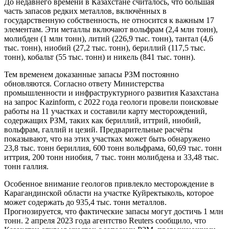
До недавнего времени в Казахстане считалось, что большая
часть запасов редких металлов, включённых в
государственную собственность, не относится к важным 17
элементам. Эти металлы включают вольфрам (2,4 млн тонн),
молибден (1 млн тонн), литий (226,9 тыс. тонн), тантал (4,6
тыс. тонн), ниобий (27,2 тыс. тонн), бериллий (117,5 тыс.
тонн), кобальт (55 тыс. тонн) и никель (841 тыс. тонн).
Тем временем доказанные запасы РЗМ постоянно
обновляются. Согласно ответу Министерства
промышленности и инфраструктурного развития Казахстана
на запрос Kazinform, с 2022 года геологи провели поисковые
работы на 11 участках и составили карту месторождений,
содержащих РЗМ, таких как бериллий, иттрий, ниобий,
вольфрам, галлий и цезий. Предварительные расчёты
показывают, что на этих участках может быть обнаружено
23,8 тыс. тонн бериллия, 600 тонн вольфрама, 60,69 тыс. тонн
иттрия, 200 тонн ниобия, 7 тыс. тонн молибдена и 33,48 тыс.
тонн галлия.
Особенное внимание геологов привлекло месторождение в
Карагандинской области на участке Куйректыколь, которое
может содержать до 935,4 тыс. тонн металлов.
Прогнозируется, что фактические запасы могут достичь 1 млн
тонн. 2 апреля 2023 года агентство Reuters сообщило, что