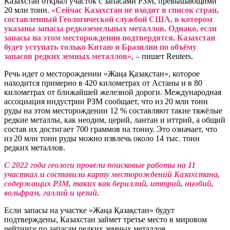
Казахстан открыл участок с запасами РЗМ, превышающими
20 млн тонн.
«Сейчас Казахстан не входит в список стран,
составленный Геологической службой США, в котором
указаны запасы редкоземельных металлов. Однако, если
запасы на этом месторождении подтвердятся, Казахстан
будет уступать только Китаю и Бразилии по объёму
запасов редких земных металлов»
, – пишет Reuters.
Речь идет о месторождении «Жаңа Қазақстан», которое
находится примерно в 420 километрах от Астаны и в 80
километрах от ближайшей железной дороги. Международная
ассоциация индустрии РЗМ сообщает, что из 20 млн тонн
руды на этом месторождении 12 % составляют такие тяжёлые
редкие металлы, как неодим, церий, лантан и иттрий, а общий
состав их достигает 700 граммов на тонну. Это означает, что
из 20 млн тонн руды можно извлечь около 14 тыс. тонн
редких металлов.
С 2022 года геологи провели поисковые работы на 11
участках и составили карту месторождений Казахстана,
содержащих РЗМ, таких как бериллий, иттрий, ниобий,
вольфрам, галлий и цезий.
Если запасы на участке «Жаңа Қазақстан» будут
подтверждены, Казахстан займет третье место в мировом
рейтинге по запасам редких земных металлов.