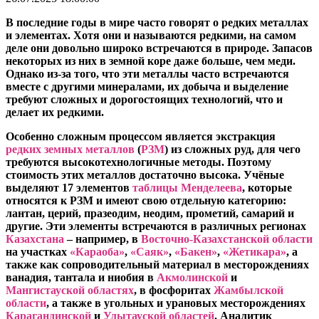
В последние годы в мире часто говорят о редких металлах
и элементах. Хотя они и называются редкими, на самом
деле они довольно широко встречаются в природе. Запасов
некоторых из них в земной коре даже больше, чем меди.
Однако из-за того, что эти металлы часто встречаются
вместе с другими минералами, их добыча и выделение
требуют сложных и дорогостоящих технологий, что и
делает их редкими.
Особенно сложным процессом является экстракция
редких земных металлов
(
РЗМ
) из сложных руд, для чего
требуются высокотехнологичные методы. Поэтому
стоимость этих металлов достаточно высока. Учёные
выделяют 17 элементов
таблицы Менделеева
, которые
относятся к РЗМ и имеют свою отдельную категорию:
лантан, церий, празеодим, неодим, прометий, самарий и
другие. Эти элементы встречаются в различных регионах
Казахстана
– например, в
Восточно-Казахстанской области
на участках
«Караоба»
,
«Саяк»
,
«Бакен»
,
«Жетикара»
, а
также как сопроводительный материал в месторождениях
ванадия, тантала и ниобия в
Акмолинской
и
Мангистауской областях
, в фосфоритах
Жамбылской
области
, а также в угольных и урановых месторождениях
Карагандинской
и
Улытауской областей
. Аналитик