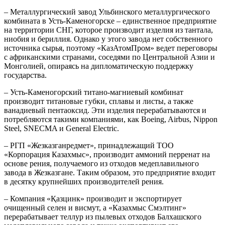
– Металлургический завод Ульбинского металлургического
комбината в Усть-Каменогорске – единственное предприятие
на территории СНГ, которое производит изделия из тантала,
ниобия и бериллия. Однако у этого завода нет собственного
источника сырья, поэтому «КазАтомПром» ведет переговоры
с африканскими странами, соседями по Центральной Азии и
Монголией, опираясь на дипломатическую поддержку
государства.
– Усть-Каменогорский титано-магниевый комбинат
производит титановые губки, сплавы и листы, а также
ванадиевый пентаоксид. Эти изделия перерабатываются и
потребляются такими компаниями, как Boeing, Airbus, Nippon
Steel, SNECMA и General Electric.
– РГП «Жезказганредмет», принадлежащий ТОО
«Корпорация Казахмыс», производит аммоний перренат на
основе рения, получаемого из отходов медеплавильного
завода в Жезказгане. Таким образом, это предприятие входит
в десятку крупнейших производителей рения.
– Компания «Қазцинк» производит и экспортирует
очищенный селен и висмут, а «Казахмыс Смэлтинг»
перерабатывает теллур из пылевых отходов Балхашского