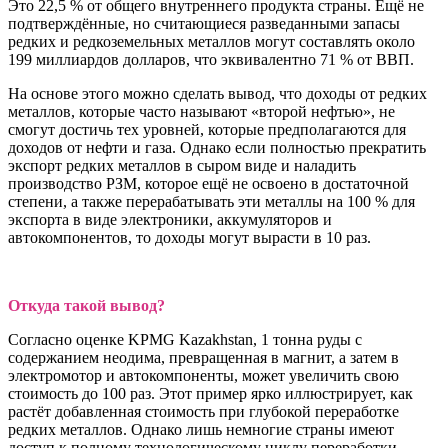
Это 22,5 % от общего внутреннего продукта страны. Ещё не
подтверждённые, но считающиеся разведанными запасы
редких и редкоземельных металлов могут составлять около
199 миллиардов долларов, что эквивалентно 71 % от ВВП.
На основе этого можно сделать вывод, что доходы от редких
металлов, которые часто называют «второй нефтью», не
смогут достичь тех уровней, которые предполагаются для
доходов от нефти и газа. Однако если полностью прекратить
экспорт редких металлов в сыром виде и наладить
производство РЗМ, которое ещё не освоено в достаточной
степени, а также перерабатывать эти металлы на 100 % для
экспорта в виде электроники, аккумуляторов и
автокомпонентов, то доходы могут вырасти в 10 раз.
Откуда такой вывод?
Согласно оценке KPMG Kazakhstan, 1 тонна руды с
содержанием неодима, превращенная в магнит, а затем в
электромотор и автокомпоненты, может увеличить свою
стоимость до 100 раз. Этот пример ярко иллюстрирует, как
растёт добавленная стоимость при глубокой переработке
редких металлов. Однако лишь немногие страны имеют
доступ к полному технологическому циклу переработки.