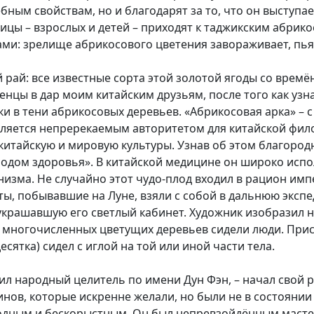
ным свойствам, но и благодарят за то, что он выступа
лицы – взрослых и детей – приходят к таджикским абрик
и: зрелище абрикосового цветения завораживает, пьян
 рай: все известные сорта этой золотой ягоды со времё
нцы в дар моим китайским друзьям, после того как узна
и в тени абрикосовых деревьев. «Абрикосовая арка» – 
вляется непререкаемым авторитетом для китайской фил
китайскую и мировую культуры. Узнав об этом благород
плодом здоровья». В китайской медицине он широко испо
анизма. Не случайно этот чудо-плод входил в рацион имп
ы, побывавшие на Луне, взяли с собой в дальнюю эксп
 украшавшую его светлый кабинет. Художник изобразил н
ни многочисленных цветущих деревьев сидели люди. Пр
сятка) сидел с иглой на той или иной части тела.
ил народный целитель по имени Дун Фэн, – начал свой р
ов, которые искренне желали, но были не в состоянии 
дным и бескорыстным. Он был непревзойдённым мастер