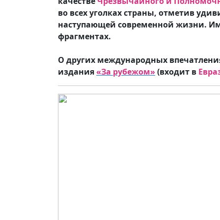
качестве
Чрезвычайного и Полномочн
во всех уголках страны, отметив уд
наступающей современной жизни. Име
фрагментах.
О других международных впечатлениях
издания
«За рубежом»
(входит в
Евра