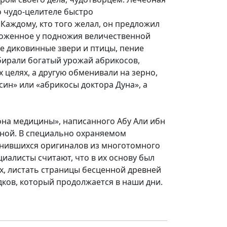
о чудо-целителе быстро
Каждому, кто того желал, он предложил
оложенное у подножия величественной
е диковинные звери и птицы, пение
бирали богатый урожай абрикосов,
целях, а другую обменивали на зерно,
син» или «абрикосы доктора Дуна», а
нона медицины», написанного Абу Али ибн
сной. В специально охраняемом
анившихся оригиналов из многотомного
циалисты считают, что в их основу был
х, листать страницы бесценной древней
ков, который продолжается в наши дни.