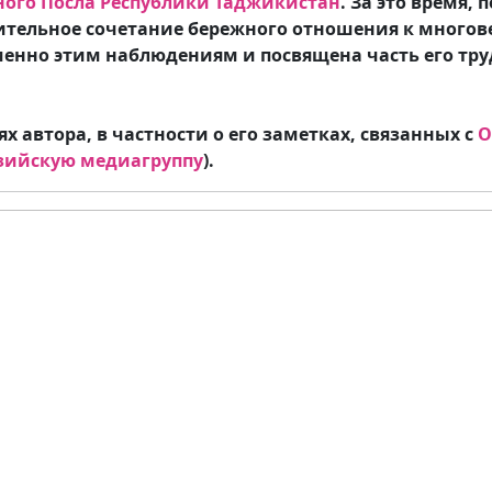
ого Посла Республики
Таджикистан
. За это время,
ивительное сочетание бережного отношения к мног
нно этим наблюдениям и посвящена часть его тру
 автора, в частности о его заметках, связанных с
О
зийскую медиагруппу
).