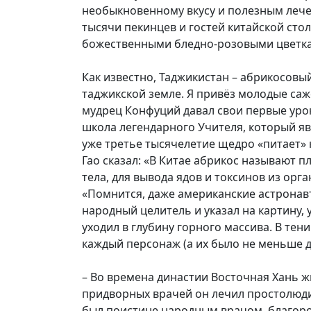
необыкновенному вкусу и полезным лечеб
тысячи пекинцев и гостей китайской сто
божественными бледно-розовыми цветкам
Как известно, Таджикистан – абрикосовый
таджикской земле. Я привёз молодые саже
мудрец Конфуций давал свои первые урок
школа легендарного Учителя, который я
уже третье тысячелетие щедро «питает» 
Гао сказал: «В Китае абрикос называют 
тела, для вывода ядов и токсинов из орг
«Помнится, даже американские астронавт
народный целитель и указал на картину,
уходил в глубину горного массива. В те
каждый персонаж (а их было не меньше де
– Во времена династии Восточная Хань ж
придворных врачей он лечил простолюдин
был поистине народным врачом, благоро