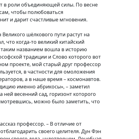
ет в роли объединяющей силы. По весне
осам, чтобы полюбоваться
ит и дарит счастливые мгновения.
н Великого шёлкового пути растут на
л, что когда-то великий китайский
с таким названием вошла в историю
ософской традиции и Слово которого вот
ном проекте, мой старый друг профессор
льзуется, в частности для омоложения
ераторов, а в наше время – космонавтов.
едицию именно абрикосы», – заметил
а ней весенний сад, горизонт которого
исмотревшись, можно было заметить, что
ассказ профессор. – В отличие от
отблагодарить своего целителя. Дун Фэн
ом своего дела, чудотворцем. Лечебная