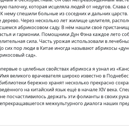
ую палочку, которая исцеляла людей от недугов. Слава 
К нему спешили больные из соседних и дальних царств. 
е дерево. Через несколько лет жилище целителя, расп
осшемся абрикосовом саду. В нём нашли своё пристанищ
астья и гармонии. Помощники Дун Фэна каждое лето со
ительная сила. Часть урожая использовали в лечебных 
о сих пор люди в Китае иногда называют абрикосы «дун
рикосовый сад».
 впервые о целебных свойствах абрикоса я узнал из «Ка
 Имя великого врачевателя широко известно в Поднебе
библиотеки бережно хранят несколько прекрасно сохр
дённого на китайский язык ещё в начале XIV века. Спе
е посчастливилось держать эти фолианты в своих рука
непрекращавшегося межкультурного диалога наших пред