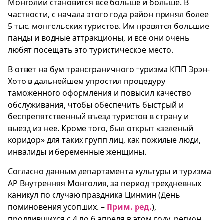
Монголии становится все больше и больше. В
частности, с начала этого года район принял более
5 тыс. монгольских туристов. Им нравятся большие
панды и водные аттракционы, и все они очень
любят посещать это туристическое место.
В ответ на бум трансграничного туризма КПП Эрэн-
Хото в дальнейшем упростил процедуру
таможенного оформления и повысил качество
обслуживания, чтобы обеспечить быстрый и
беспрепятственный въезд туристов в страну и
выезд из нее. Кроме того, был открыт «зеленый
коридор» для таких групп лиц, как пожилые люди,
инвалиды и беременные женщины.
Согласно данным департамента культуры и туризма
АР Внутренняя Монголия, за период трехдневных
каникул по случаю праздника Цинмин (День
поминовения усопших. –
Прим. ред.
),
продлившихся с 4 по 6 апреля в этом году, регион