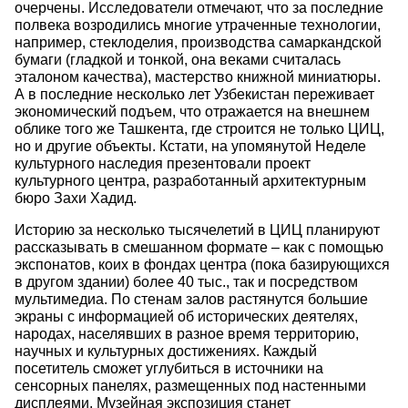
очерчены. Исследователи отмечают, что за последние
полвека возродились многие утраченные технологии,
например, стеклоделия, производства самаркандской
бумаги (гладкой и тонкой, она веками считалась
эталоном качества), мастерство книжной миниатюры.
А в последние несколько лет Узбекистан переживает
экономический подъем, что отражается на внешнем
облике того же Ташкента, где строится не только ЦИЦ,
но и другие объекты. Кстати, на упомянутой Неделе
культурного наследия презентовали проект
культурного центра, разработанный архитектурным
бюро Захи Хадид.
Историю за несколько тысячелетий в ЦИЦ планируют
рассказывать в смешанном формате – как с помощью
экспонатов, коих в фондах центра (пока базирующихся
в другом здании) более 40 тыс., так и посредством
мультимедиа. По стенам залов растянутся большие
экраны с информацией об исторических деятелях,
народах, населявших в разное время территорию,
научных и культурных достижениях. Каждый
посетитель сможет углубиться в источники на
сенсорных панелях, размещенных под настенными
дисплеями. Музейная экспозиция станет