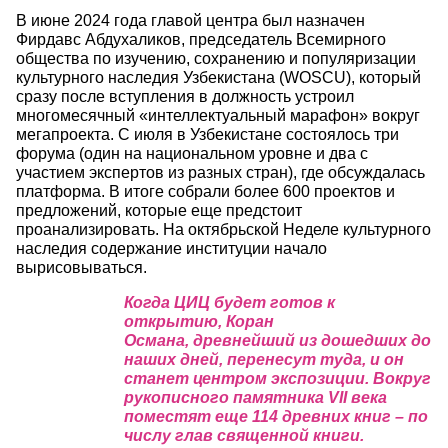
В июне 2024 года главой центра был назначен
Фирдавс Абдухаликов, председатель Всемирного
общества по изучению, сохранению и популяризации
культурного наследия Узбекистана (WOSCU), который
сразу после вступления в должность устроил
многомесячный «интеллектуальный марафон» вокруг
мегапроекта. С июля в Узбекистане состоялось три
форума (один на национальном уровне и два с
участием экспертов из разных стран), где обсуждалась
платформа. В итоге собрали более 600 проектов и
предложений, которые еще предстоит
проанализировать. На октябрьской Неделе культурного
наследия содержание институции начало
вырисовываться.
Когда ЦИЦ будет готов к
открытию, Коран
Османа, древнейший из дошедших до
наших дней, перенесут туда, и он
станет центром экспозиции. Вокруг
рукописного памятника VII века
поместят еще 114 древних книг – по
числу глав священной книги.