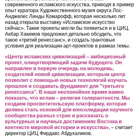
современного исламского искусства, приводя в пример
опыт куратора Художественного музея округа Лос-
Анджелес Линды Комарофф, которая несколько лет
назад открыла выставку «Исламское искусство
сейчас». Такие проекты могли бы появиться и в ЦИЦ.
Акбар Хакимов предложил детально обсудить, что
такое «третий ренессанс», и создать грантовые
условия для реализации арт-проектов в рамках темы.
«Центр исламских цивилизаций – амбициозный
проект, олицетворяющий задачи будущего. Он
направлен в первую очередь на молодежь,
создателей новой цивилизации, которым центр
позволит с помощью новых технологий изучать
прошлое и создавать фундамент для "третьего
ренессанса". В наше неспокойное время важно
показать, что ислам – религия толерантности. Мы
создаем просветительскую платформу, которая
должна стать основой для консолидации научного
сообщества разных стран и рассказать о
культурных и научных достижениях Востока в
контексте мировой истории и искусства»
, – считает
директор ЦИЦ Фирдавс Абдухаликов.