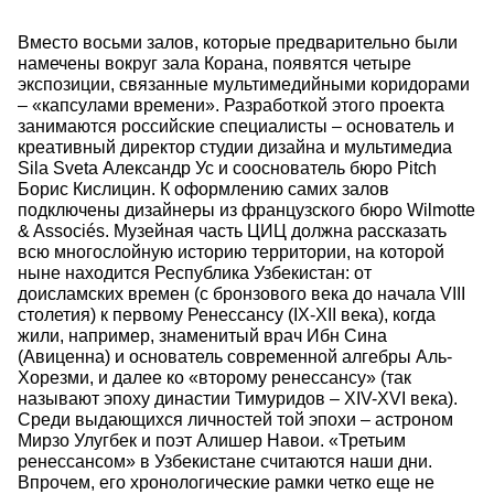
Вместо восьми залов, которые предварительно были
намечены вокруг зала Корана, появятся четыре
экспозиции, связанные мультимедийными коридорами
– «капсулами времени». Разработкой этого проекта
занимаются российские специалисты – основатель и
креативный директор студии дизайна и мультимедиа
Sila Sveta Александр Ус и сооснователь бюро Pitch
Борис Кислицин. К оформлению самих залов
подключены дизайнеры из французского бюро Wilmotte
& Associés. Музейная часть ЦИЦ должна рассказать
всю многослойную историю территории, на которой
ныне находится Республика Узбекистан: от
доисламских времен (с бронзового века до начала VIII
столетия) к первому Ренессансу (IX-XII века), когда
жили, например, знаменитый врач Ибн Сина
(Авиценна) и основатель современной алгебры Аль-
Хорезми, и далее ко «второму ренессансу» (так
называют эпоху династии Тимуридов – XIV-XVI века).
Среди выдающихся личностей той эпохи – астроном
Мирзо Улугбек и поэт Алишер Навои. «Третьим
ренессансом» в Узбекистане считаются наши дни.
Впрочем, его хронологические рамки четко еще не