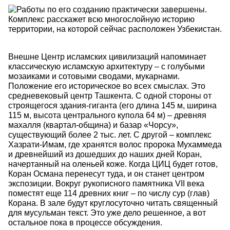
Внешне Центр исламских цивилизаций напоминает
классическую исламскую архитектуру – с голубыми
мозаиками и сотовыми сводами, мукарнами.
Положение его историческое во всех смыслах. Это
средневековый центр Ташкента. С одной стороны от
строящегося здания-гиганта (его длина 145 м, ширина
115 м, высота центрального купола 64 м) – древняя
махалля (квартал-община) и базар «Чорсу»,
существующий более 2 тыс. лет. С другой – комплекс
Хазрати-Имам, где хранятся волос пророка Мухаммеда
и древнейший из дошедших до наших дней Коран,
начертанный на оленьей коже. Когда ЦИЦ будет готов,
Коран Османа перенесут туда, и он станет центром
экспозиции. Вокруг рукописного памятника VII века
поместят еще 114 древних книг – по числу сур (глав)
Корана. В зале будут круглосуточно читать священный
для мусульман текст. Это уже дело решенное, а вот
остальное пока в процессе обсуждения.