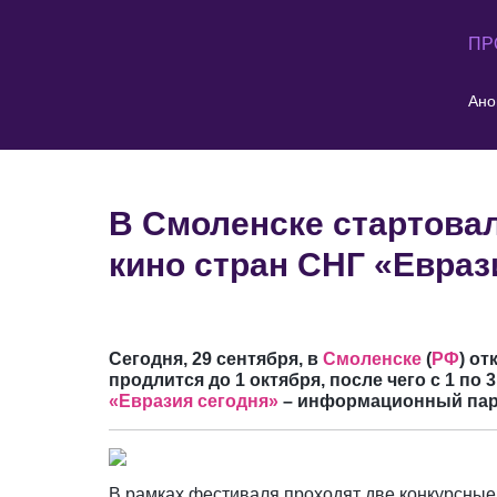
ПР
Ано
В Смоленске стартова
кино стран СНГ «Евра
Сегодня, 29 сентября, в
Смоленске
(
РФ
) о
продлится до 1 октября, после чего с 1 по
«Евразия сегодня»
– информационный пар
В рамках фестиваля проходят две конкурсные