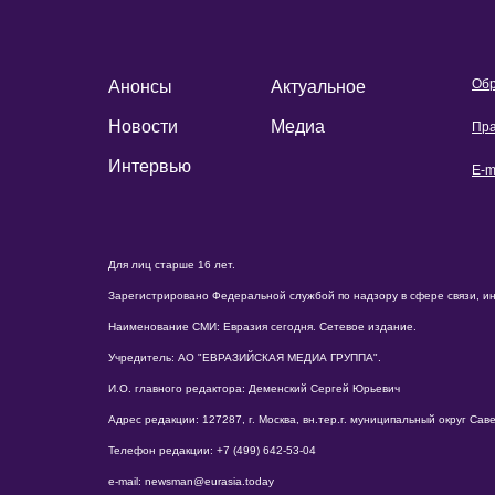
Обр
Анонсы
Актуальное
Новости
Медиа
Пра
Интервью
E-m
Для лиц старше 16 лет.
Зарегистрировано Федеральной службой по надзору в сфере связи, и
Наименование СМИ: Евразия сегодня. Сетевое издание.
Учредитель: АО "ЕВРАЗИЙСКАЯ МЕДИА ГРУППА".
И.О. главного редактора: Деменский Сергей Юрьевич
Адрес редакции: 127287, г. Москва, вн.тер.г. муниципальный округ Савело
Телефон редакции: +7 (499) 642-53-04
e-mail: newsman@eurasia.today