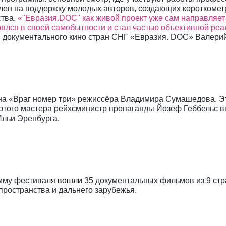
лен на поддержку молодых авторов, создающих короткоме
ства.
«"Евразия.DOC" как живой проект уже сам направляет 
оялся в своей самобытности и стал частью объективной реа
ля документального кино стран СНГ «Евразия. DOC» Валери
на «Враг номер три» режиссёра Владимира Сумашедова. Эт
ого мастера рейхсминистр пропаганды Йозеф Геббельс внё
Ильи Эренбурга.
амму фестивал
я
вошли
35 документальных фильмов из 9 стра
 пространства и дальнего зарубежья.