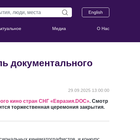
English
Актуальное
Медиа
О Нас
ль документального
29.09.2025 13:00:00
ого кино стран СНГ «Евразия.DOC»
. Смотр
тоится торжественная церемония закрытия.
сиональных кинематографистов, и конкурс