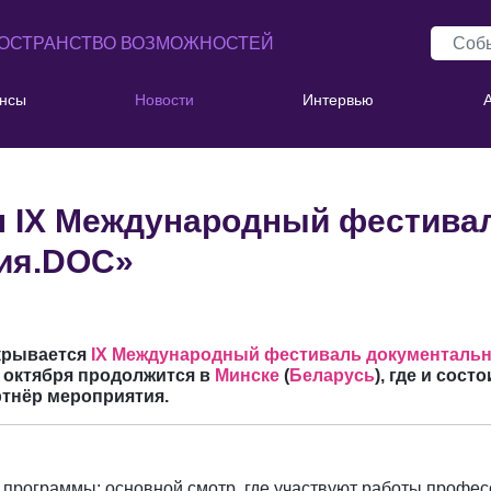
ОСТРАНСТВО ВОЗМОЖНОСТЕЙ
нсы
Новости
Интервью
л IХ Международный фестива
зия.DOC»
ткрывается
IX Международный фестиваль документальн
 3 октября продолжится в
Минске
(
Беларусь
), где и сос
тнёр мероприятия.
 программы: основной смотр, где участвуют работы профес