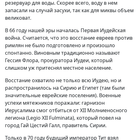
резервуар для воды. Скорее всего, воду в нем
запасали на случай засухи, так как для миквы объем
великоват.
В 66 году нашей эры началась Первая Иудейская
война. Считается, что это восстание евреев против
римлян не было подготовлено и произошло
спонтанно. Виновным традиционно называют
Гессия Флора, прокуратора Иудеи, который
слишком уж притеснял местное население.
Восстание охватило не только всю Иудею, но и
распространилось на Сирию и Египет (там были
значительные еврейские поселения). Военные
успехи мятежников поражали: гарнизон
Иерусалима смог отбиться от XII Молниеносного
легиона (Legio XII Fulminata), который повел на
город Гай Цестий Галл, правитель Сирии.
Только в 70 году будущий император Тит взял