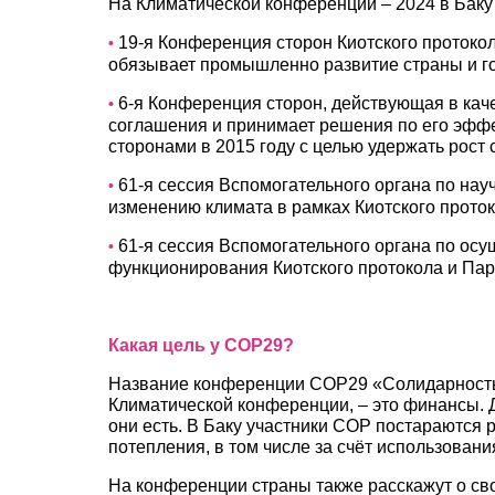
На Климатической конференции – 2024 в Бак
19-я Конференция сторон Киотского протокол
•
обязывает промышленно развитие страны и го
6-я Конференция сторон, действующая в ка
•
соглашения и принимает решения по его эффе
сторонами в 2015 году с целью удержать рост 
61-я сессия Вспомогательного органа по нау
•
изменению климата в рамках Киотского прото
61-я сессия Вспомогательного органа по ос
•
функционирования Киотского протокола и Пар
Какая цель у COP29?
Название конференции COP29 «Солидарность з
Климатической конференции, – это финансы. 
они есть. В Баку участники COP постараются
потепления, в том числе за счёт использовани
На конференции страны также расскажут о св