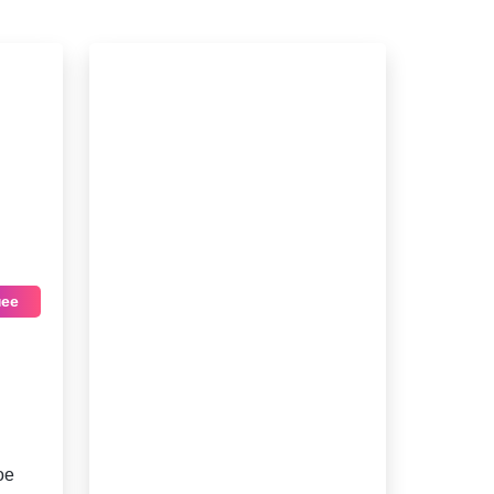
ее
ое