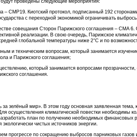
у будут проведены следующие мероприятия:
а – CMP19. Киотский протокол, подписанный 192 сторонами, 
сударства с переходной экономикой ограничивать выбросы
честве совещания Сторон Парижского соглашения – CMA 6.
ктивной реализации. В свою очередь, Парижское климати
средней глобальной температуры ниже 2°C и по возможности
чным и техническим вопросам, который занимается изучени
кола и Парижского соглашения;
уществлению, который занимается вопросами прозрачности,
ижского соглашения.
а зелёный мир». В этом году основная заявленная тема, 
Для осуществления климатической повестки необходимы кол
 разработать план по получению необходимых финансовых 
я экологически чистых источников энергии.
оем прогрессе по сокращению выбросов парниковых газов 