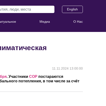
English
Актуальное
Медиа
О Нас
лиматическая
11.11.2024 13:00:00
ября
.
Участники
COP
постараются
льного потепления, в том числе за счёт