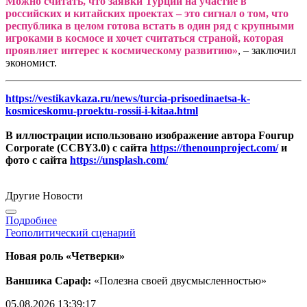
Можно считать, что заявки Турции на участие в
российских и китайских проектах – это сигнал о том, что
республика в целом готова встать в один ряд с крупными
игроками в космосе и хочет считаться страной, которая
проявляет интерес к космическому развитию»
, – заключил
экономист.
https://vestikavkaza.ru/news/turcia-prisoedinaetsa-k-
kosmiceskomu-proektu-rossii-i-kitaa.html
В иллюстрации использовано изображение автора Fourup
Corporate (CCBY3.0) с сайта
https://thenounproject.com/
и
фото с сайта
https://unsplash.com/
Другие Новости
Подробнее
Геополитический сценарий
Новая роль «Четверки»
Ваншика Сараф:
«Полезна своей двусмысленностью»
05.08.2026 13:39:17