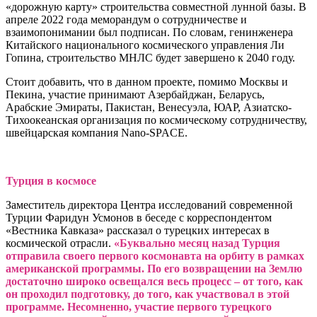
«дорожную карту» строительства совместной лунной базы. В
апреле 2022 года меморандум о сотрудничестве и
взаимопонимании был подписан. По словам, генинженера
Китайского национального космического управления Ли
Гопина, строительство МНЛС будет завершено к 2040 году.
Стоит добавить, что в данном проекте, помимо Москвы и
Пекина, участие принимают Азербайджан, Беларусь,
Арабские Эмираты, Пакистан, Венесуэла, ЮАР, Азиатско-
Тихоокеанская организация по космическому сотрудничеству,
швейцарская компания Nano-SPACE.
Турция в космосе
Заместитель директора Центра исследований современной
Турции Фаридун Усмонов в беседе с корреспондентом
«Вестника Кавказа» рассказал о турецких интересах в
космической отрасли.
«Буквально месяц назад Турция
отправила своего первого космонавта на орбиту в рамках
американской программы. По его возвращении на Землю
достаточно широко освещался весь процесс – от того, как
он проходил подготовку, до того, как участвовал в этой
программе. Несомненно, участие первого турецкого