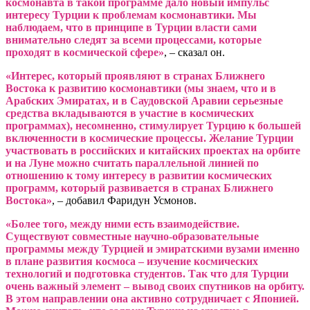
космонавта в такой программе дало новый импульс
интересу Турции к проблемам космонавтики. Мы
наблюдаем, что в принципе в Турции власти сами
внимательно следят за всеми процессами, которые
проходят в космической сфере»
, – сказал он.
«Интерес, который проявляют в странах Ближнего
Востока к развитию космонавтики (мы знаем, что и в
Арабских Эмиратах, и в Саудовской Аравии серьезные
средства вкладываются в участие в космических
программах), несомненно, стимулирует Турцию к большей
включенности в космические процессы. Желание Турции
участвовать в российских и китайских проектах на орбите
и на Луне можно считать параллельной линией по
отношению к тому интересу в развитии космических
программ, который развивается в странах Ближнего
Востока»
, – добавил Фаридун Усмонов.
«Более того, между ними есть взаимодействие.
Существуют совместные научно-образовательные
программы между Турцией и эмиратскими вузами именно
в плане развития космоса – изучение космических
технологий и подготовка студентов. Так что для Турции
очень важный элемент – вывод своих спутников на орбиту.
В этом направлении она активно сотрудничает с Японией.