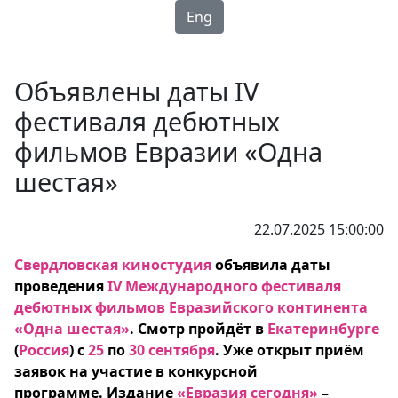
Eng
Объявлены даты IV
фестиваля дебютных
фильмов Евразии «Одна
шестая»
22.07.2025 15:00:00
Свердловская киностудия
объявила даты
проведения
IV Международного фестиваля
дебютных фильмов Евразийского континента
«Одна шестая»
. Смотр пройдёт в
Екатеринбурге
(
Россия
) с
25
по
30 сентября
. Уже открыт приём
заявок на участие в конкурсной
программе
.
Издание
«Евразия сегодня»
–