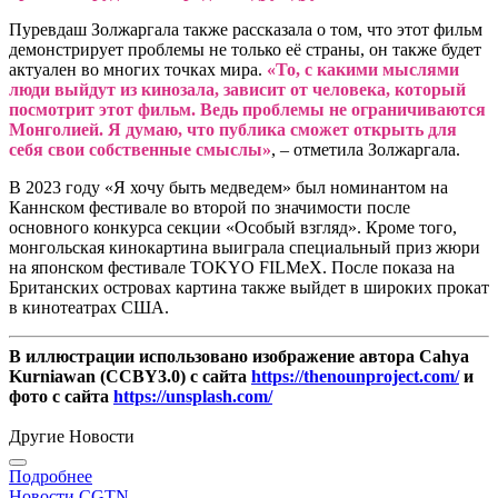
Пуревдаш Золжаргала также рассказала о том, что этот фильм
демонстрирует проблемы не только её страны, он также будет
актуален во многих точках мира.
«То, с какими мыслями
люди выйдут из кинозала, зависит от человека, который
посмотрит этот фильм. Ведь проблемы не ограничиваются
Монголией. Я думаю, что публика сможет открыть для
себя свои собственные смыслы»
, – отметила Золжаргала.
В 2023 году «Я хочу быть медведем» был номинантом на
Каннском фестивале во второй по значимости после
основного конкурса секции «Особый взгляд». Кроме того,
монгольская кинокартина выиграла специальный приз жюри
на японском фестивале TOKYO FILMeX. После показа на
Британских островах картина также выйдет в широких прокат
в кинотеатрах США.
В иллюстрации использовано изображение автора Cahya
Kurniawan (CCBY3.0) с сайта
https://thenounproject.com/
и
фото с сайта
https://unsplash.com/
Другие Новости
Подробнее
Новости CGTN