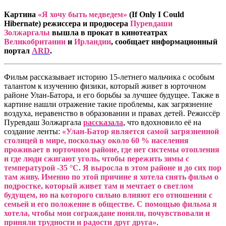
Картина
«Я хочу быть медведем»
(If Only I Could
Hibernate) режиссера и продюсера
Пуревдаши
Золжаргалы
вышла в прокат в кинотеатрах
Великобритании
и
Ирландии
, сообщает информационный
портал
ARD
.
Фильм рассказывает историю 15-летнего мальчика с особым
талантом к изучению физики, который живет в юрточном
районе Улан-Батора, и его борьбы за лучшее будущее. Также в
картине нашли отражение такие проблемы, как загрязнение
воздуха, неравенство в образовании и правах детей. Режиссёр
Пуревдаш Золжаргала
рассказала
, что вдохновило её на
создание ленты:
«Улан-Батор является самой загрязненной
столицей в мире, поскольку около 60 % населения
проживает в юрточном районе, где нет системы отопления
и где люди сжигают уголь, чтобы пережить зимы с
температурой -35 °C. Я выросла в этом районе и до сих пор
там живу. Именно по этой причине я хотела снять фильм о
подростке, который живет там и мечтает о светлом
будущем, но на которого сильно влияют его отношения с
семьей и его положение в обществе. С помощью фильма я
хотела, чтобы мои сограждане поняли, почувствовали и
приняли трудности и радости друг друга»
.