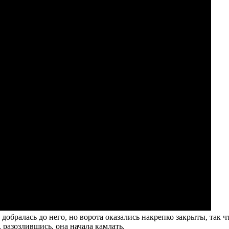
бралась до него, но ворота оказались накрепко закрыты, так чт
 разозлившись, она начала камлать.