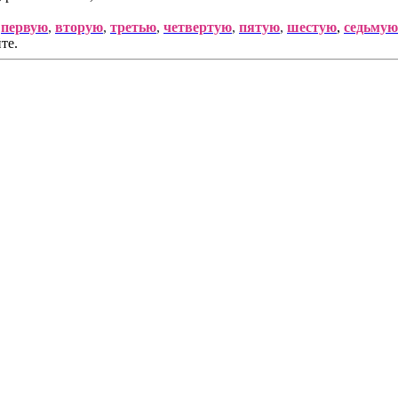
,
первую
,
вторую
,
третью
,
четвертую
,
пятую
,
шестую
,
седьмую
те.