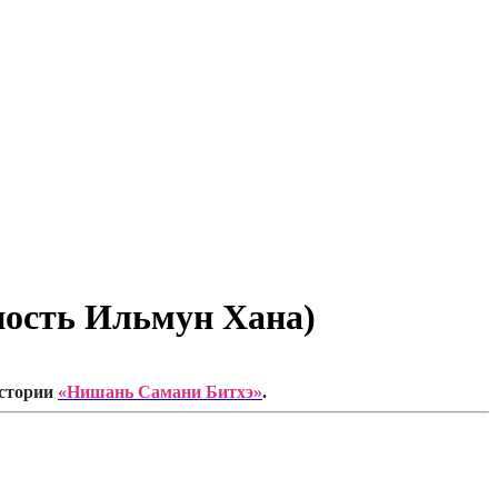
пость Ильмун Хана)
истории
«Нишань Самани Битхэ»
.