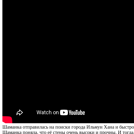
Шаманка отправилась на поиски города Ильмун Хана и быстро до
Шаманка поняла, что её стены очень высоки и прочны. И тогда,