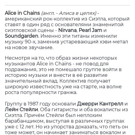
Alice in Chains
(англ. - Алиса в цепях)
-
американский рок-коллектив из Сиэтла, который
ставят в один ряд с основателями знаменитой
сиэтловской сцены -
Nirvana
,
Pearl Jam
и
Soundgarden
. Именно эти титаны изменили
музыку 90-х, заменив устаревающий хэви-метал
на новое звучание.
Несмотря на то, что образ жизни некоторых
музыкантов Alice in Chains - не повод для
подражания, это не помешало группе войти в
историю музыки и внести в её развитие
значительный вклад. Коллектив получает
широкую известность уже на старте, на волне
роста популярности гранжа.
Группу в 1987 году основали
Джерри Кантрелл
и
Лейн Стейли
. Оба гитаристы и оба вокалисты из
Сиэтла. Причём Стейли был неплохим
барабанщиком, выступая в различных группах
уже с 12 лет. Но из упорства доказать, что петь он
тоже может, он начинает заниматься вокалом и