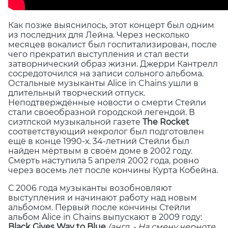
Как позже выяснилось, этот концерт был одним
из последних для Лейна. Через несколько
месяцев вокалист был госпитализирован, после
чего прекратил выступления и стал вести
затворнический образ жизни. Джерри Кантрелл
сосредоточился на записи сольного альбома.
Остальные музыканты Alice in Chains ушли в
длительный творческий отпуск.
Неподтверждённые новости о смерти Стейли
стали своеобразной городской легендой. В
сиэтлской музыкальной газете
The Rocket
соответствующий некролог был подготовлен
ещё в конце 1990-х. 34-летний Стейли был
найден мёртвым в своём доме в 2002 году.
Смерть наступила 5 апреля 2002 года, ровно
через восемь лет после кончины Курта Кобейна.
С 2006 года музыканты возобновляют
выступления и начинают работу над новым
альбомом. Первый после кончины Стейли
альбом Alice in Chains выпускают в 2009 году:
Black
Gives Way to Blue
(англ.
-
На
смену
черноте