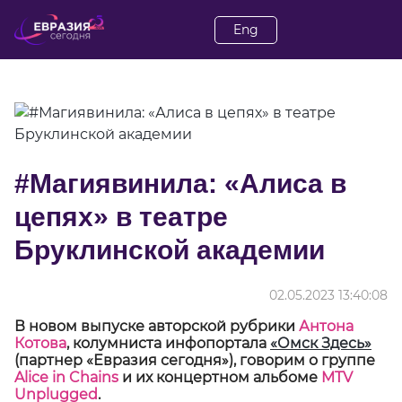
Eng
#Магиявинила: «Алиса в
цепях» в театре
Бруклинской академии
02.05.2023 13:40:08
В новом выпуске авторской рубрики
Антона
Котова
, колумниста инфопортала
«Омск Здесь»
(партнер «Евразия сегодня»), говорим о группе
Alice in Chains
и их концертном альбоме
MTV
Unplugged
.