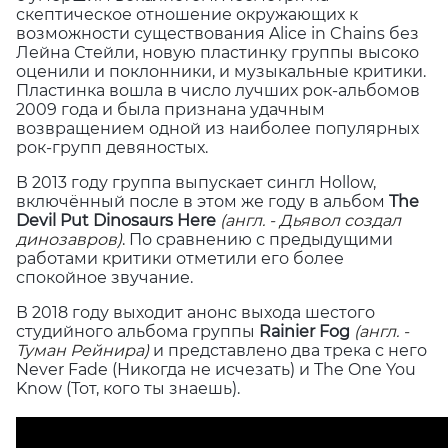
скептическое отношение окружающих к
возможности существования Alice in Chains без
Лейна Стейли, новую пластинку группы высоко
оценили и поклонники, и музыкальные критики.
Пластинка вошла в число лучших рок-альбомов
2009 года и была признана удачным
возвращением одной из наиболее популярных
рок-групп девяностых.
В 2013 году группа выпускает сингл Hollow,
включённый после в этом же году в альбом
The
Devil Put Dinosaurs Here
(англ. - Дьявол создал
динозавров)
.
По сравнению с предыдущими
работами критики отметили его более
спокойное звучание.
В 2018 году выходит анонс выхода шестого
студийного альбома группы
Rainier Fog
(англ. -
Туман Рейнира)
и представлено два трека с него
Never Fade (Никогда не исчезать) и The One You
Know (Тот, кого ты знаешь).