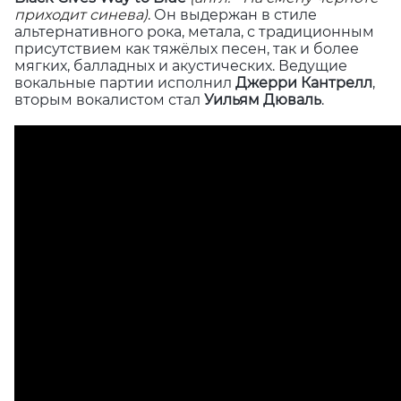
приходит
синева
)
.
Он выдержан в стиле
альтернативного рока, метала, с традиционным
присутствием как тяжёлых песен, так и более
мягких, балладных и акустических. Ведущие
вокальные партии исполнил
Джерри Кантрелл
,
вторым вокалистом стал
Уильям Дюваль
.