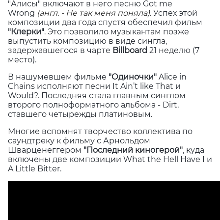
"Алисы" включают в него песню Got me
Wrong
(англ. - Не так меня поняла)
.
Успех этой
композиции два года спустя обеспечил фильм
"Клерки"
. Это позволило музыкантам позже
выпустить композицию в виде сингла,
задержавшегося в чарте
Billboard
21 неделю (7
место).
В нашумевшем фильме
"Одиночки"
Alice in
Chains исполняют песни It Ain’t like That и
Would?. Последняя стала главным синглом
второго полноформатного альбома - Dirt,
ставшего четырежды платиновым.
Многие вспомнят творчество коллектива по
саундтреку к фильму с Арнольдом
Шварценеггером
"Последний киногерой"
, куда
включены две композиции What the Hell Have I и
A Little Bitter.