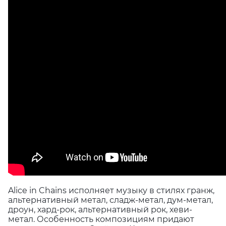
Alice in Chains исполняет музыку в стилях гранж,
альтернативный метал, сладж-метал, дум-метал,
дроун, хард-рок, альтернативный рок, хеви-
метал. Особенность композициям придают