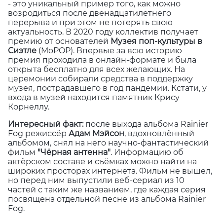
- это уникальный пример того, как можно
возродиться после двенадцатилетнего
перерыва и при этом не потерять свою
актуальность. В 2020 году коллектив получает
премию от основателей
Музея поп-культуры в
Сиэтле
(MoPOP). Впервые за всю историю
премия проходила в онлайн-формате и была
открыта бесплатно для всех желающих. На
церемонии собирали средства в поддержку
музея, пострадавшего в год пандемии. Кстати, у
входа в музей находится памятник Крису
Корнеллу.
Интересный факт:
после выхода альбома Rainier
Fog режиссёр
Адам Мэйсон
, вдохновлённый
альбомом, снял на него научно-фантастический
фильм
"Чёрная антенна"
. Информацию об
актёрском составе и съёмках можно найти на
широких просторах интернета. Фильм не вышел,
но перед ним выпустили веб-сериал из 10
частей с таким же названием, где каждая серия
посвящена отдельной песне из альбома Rainier
Fog.