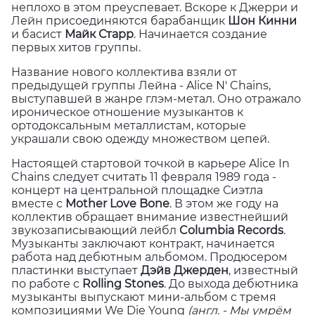
неплохо в этом преуспевает. Вскоре к Джерри и
Лейн присоединяются барабанщик
Шон Кинни
и басист
Майк Старр
. Начинается создание
первых хитов группы.
Название нового коллектива взяли от
предыдущей группы Лейна - Alice N' Chains,
выступавшей в жанре глэм-метал. Оно отражало
ироническое отношение музыкантов к
ортодоксальным металлистам, которые
украшали свою одежду множеством цепей.
Настоящей стартовой точкой в карьере Alice In
Chains следует считать 11 февраля 1989 года -
концерт на центральной площадке Сиэтла
вместе с
Mother Love Bone
. В этом же году на
коллектив обращает внимание известнейший
звукозаписывающий лейбл
Columbia Records
.
Музыканты заключают контракт, начинается
работа над дебютным альбомом. Продюсером
пластинки выступает
Дэйв Джерден
, известный
по работе с
Rolling Stones
. До выхода дебютника
музыканты выпускают мини-альбом с тремя
композициями We Die Young
(англ. - Мы умрём