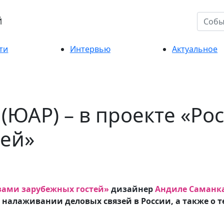
Й
ти
Интервью
Актуальное
(ЮАР) – в проекте «Ро
тей»
зами зарубежных гостей»
дизайнер
Андиле Саманк
 о налаживании деловых связей в России, а также о