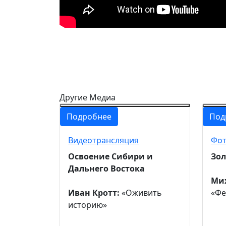
Другие Медиа
Подробнее
Под
Видеотрансляция
Фот
Освоение Сибири и
Зол
Дальнего Востока
Мих
Иван Кротт:
«Оживить
«Фе
историю»