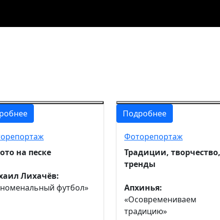
робнее
Подробнее
орепортаж
Фоторепортаж
ото на песке
Традиции, творчество
тренды
аил Лихачёв:
номенальный футбол»
Апхинья:
«Осовремениваем
традицию»