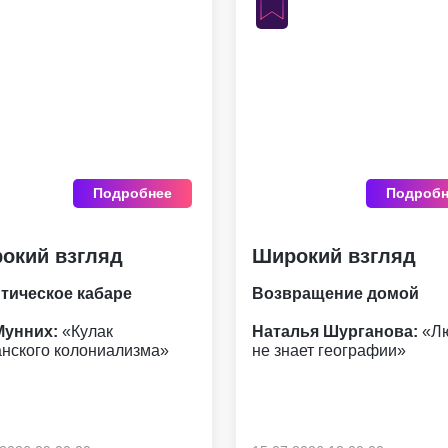
Подробнее
Подробн
окий взгляд
Широкий взгляд
тическое кабаре
Возвращение домой
Мунних:
«Кулак
Наталья Шурганова:
«Л
анского колониализма»
не знает географии»