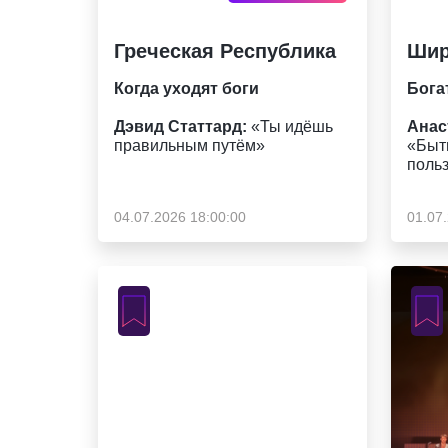
Греческая Республика
Шир
Когда уходят боги
Бога
Дэвид Статтард:
«Ты идёшь
Ана
с
правильным путём»
«Быт
поль
04.07.2026 18:00:00
01.07