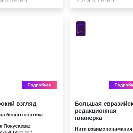
.2026 09:00:00
15.07.2026 13:00:00
Подробнее
Подробн
окий взгляд
Большая евразийс
редакционная
на белого зонтика
планёрка
я Покусаева
:
Нити взаимопонимания
мунистическое