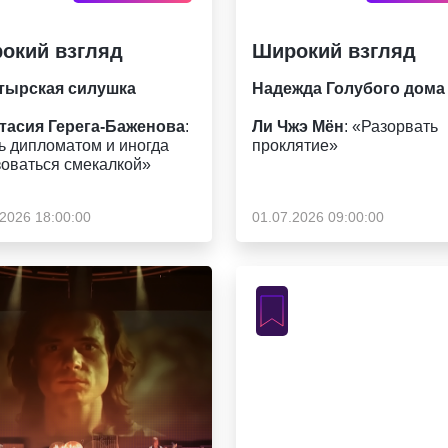
окий взгляд
Широкий взгляд
тырская силушка
Надежда Голубого дома
тасия Герега-Баженова
:
Ли Чжэ Мён
: «Разорвать
ь дипломатом и иногда
проклятие»
зоваться смекалкой»
.2026 18:00:00
01.07.2026 09:00:00