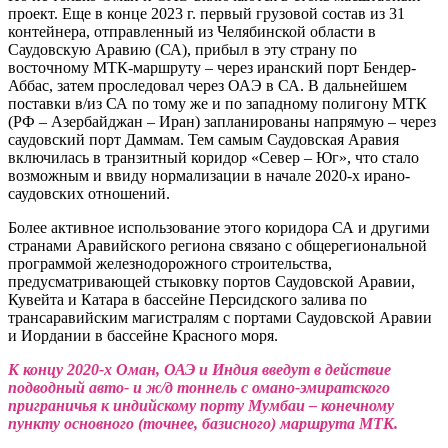
проект. Еще в конце 2023 г. первый грузовой состав из 31
контейнера, отправленный из Челябинской области в
Саудовскую Аравию (СА), прибыл в эту страну по
восточному МТК-маршруту – через иранский порт Бендер-
Аббас, затем проследовал через ОАЭ в СА. В дальнейшем
поставки в/из СА по тому же и по западному полигону МТК
(РФ – Азербайджан – Иран) запланированы напрямую – через
саудовский порт Даммам. Тем самым Саудовская Аравия
включилась в транзитный коридор «Север – Юг», что стало
возможным и ввиду нормализации в начале 2020-х ирано-
саудовских отношений.
Более активное использование этого коридора СА и другими
странами Аравийского региона связано с общерегиональной
программой железнодорожного строительства,
предусматривающей стыковку портов Саудовской Аравии,
Кувейта и Катара в бассейне Персидского залива по
трансаравийским магистралям с портами Саудовской Аравии
и Иордании в бассейне Красного моря.
К концу 2020-х Оман, ОАЭ и Индия введут в действие
подводный авто- и ж/д тоннель с омано-эмиратского
приграничья к индийскому порту Мумбаи – конечному
пункту основного (точнее, базисного) маршрута МТК.