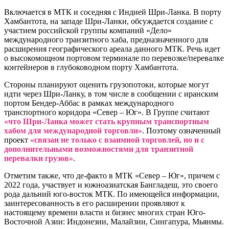
Включается в МТК и соседняя с Индией Шри-Ланка. В порту
Хамбантота, на западе Шри-Ланки, обсуждается создание с
участием российской группы компаний «Дело»
международного транзитного хаба, предназначенного для
расширения географического ареала данного МТК. Речь идет
о высокомощном портовом терминале по перевозке/перевалке
контейнеров в глубоководном порту Хамбантота.
Стороны
планируют оценить грузопотоки, которые могут
идти через Шри-Ланку, в том числе в сообщении с иранским
портом Бендер-Аббас в рамках международного
транспортного коридора «Север – Юг». В Группе считают
«что Шри-Ланка может стать крупным транспортным
хабом для международной торговли»
. Поэтому означенный
проект
«связан не только с взаимной торговлей, но и с
дополнительными возможностями для транзитной
перевалки грузов»
.
Отметим также, что де-факто в МТК «Север – Юг», причем с
2022 года, участвует и южноазиатская Бангладеш, это своего
рода дальний юго-восток МТК. По имеющейся информации,
заинтересованность в его расширении проявляют к
настоящему времени власти и бизнес многих стран Юго-
Восточной Азии: Индонезии, Малайзии, Сингапура, Мьянмы.