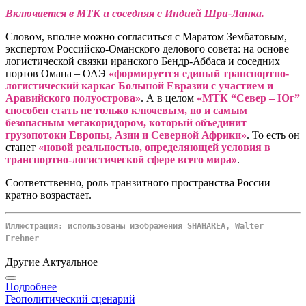
Включается в МТК и соседняя с Индией Шри-Ланка.
Словом, вполне можно согласиться с Маратом Зембатовым,
экспертом Российско-Оманского делового совета: на основе
логистической связки иранского Бендр-Аббаса и соседних
портов Омана – ОАЭ
«формируется единый транспортно-
логистический каркас Большой Евразии с участием и
Аравийского полуострова»
. А в целом
«МТК “Север – Юг”
способен стать не только ключевым, но и самым
безопасным мегакоридором, который объединит
грузопотоки Европы, Азии и Северной Африки»
. То есть он
станет
«новой реальностью, определяющей условия в
транспортно-логистической сфере всего мира»
.
Соответственно, роль транзитного пространства России
кратно возрастает.
Иллюстрация: использованы изображения
SHAHAREA
,
Walter
Frehner
Другие Актуальное
Подробнее
Геополитический сценарий