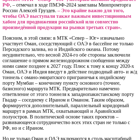
РФ
, – отмечал в ходе ПМЭФ-2024 замглавы Минпромторга
России Алексей Груздев.
– Это крайне важно для того,
чтобы ОАЭ выступали также важным инвестиционным
хабом для продвижения российской или совместно
произведённой продукции на рынки третьих стран»
.
Поясним, в этой связи: в МТК «Север – Юг» изначально
участвует Оман, соседствующий с ОАЭ в бассейне не только
Персидского залива, но и Индийского океана. Потому
неудивительно, что весной 2024-го обе стороны заключили
соглашение о прямом железнодорожном сообщении между
ними самое позднее к 2027 году. Плюс к тому к концу 2020-х
Оман, ОАЭ и Индия введут в действие подводный авто- и ж/д
тоннель с омано-эмиратского приграничья к индийскому
порту Мумбаи – конечному пункту основного (точнее,
базисного) маршрута МТК. Предварительно намечено
ответвление от этого тоннеля к западнопакистанскому порту
Гвадар – соседнему с Ираном и Оманом. Таким образом,
формируется дополнительный, параллельный коридорный
маршрут в рамках МТК, охватывающий и Аравийский
полуостров. В политической основе таких проектов –
развивающееся сотрудничество всех этих стран не только с
РФ, но и с Ираном.
Но не только Оман и ОАЭ включаются в столь масштабный