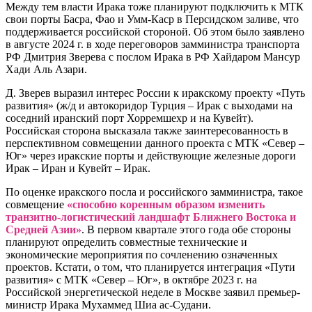
Между тем власти Ирака тоже планируют подключить к МТК
свои порты Басра, Фао и Умм-Каср в Персидском заливе, что
поддерживается российской стороной. Об этом было заявлено
в августе 2024 г. в ходе переговоров замминистра транспорта
РФ Дмитрия Зверева с послом Ирака в РФ Хайдаром Мансур
Хади Аль Азари.
Д. Зверев выразил интерес России к иракскому проекту «Путь
развития» (ж/д и автокоридор Турция – Ирак c выходами на
соседний иранский порт Хорремшехр и на Кувейт).
Российская сторона высказала также заинтересованность в
перспективном совмещении данного проекта с МТК «Север –
Юг» через иракские порты и действующие железные дороги
Ирак – Иран и Кувейт – Ирак.
По оценке иракского посла и российского замминистра, такое
совмещение
«способно коренным образом изменить
транзитно-логистический ландшафт Ближнего Востока и
Средней Азии»
. В первом квартале этого года обе стороны
планируют определить совместные технические и
экономические мероприятия по сочленению означенных
проектов. Кстати, о том, что планируется интеграция «Пути
развития» с МТК «Север – Юг», в октябре 2023 г. на
Российской энергетической неделе в Москве заявил премьер-
министр Ирака Мухаммед Шиа ас-Судани.