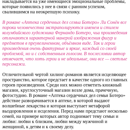
накладывается на уже имеющиеся эмоциональные проблемы,
которые появились у нее в связи с ранним успехом,
свалившимся на неокрепшую психику.
В романе «Аптека сердечных дел семьи Ботеро» Ли Сонён все
пороки человечества экстраполируются именем и стилем
колумбийского художника Фернандо Ботеро, чьи произведения
отличаются характерной манерой изображения фигур и
предметов в преувеличенном, объёмном виде. Так и герои
произведения очень фактурные и яркие, каждый со своей
проблемой, но и с собственным голосом. В послесловии автор
отмечает, что хоть герои и не идеальные, они все — светлые
персонажи.
Отличительной чертой хилинг-романов является исцеляющее
пространство, которое предстает в качестве одного из главных
героев произведения. Среди них можно отметить книжный
магазин, круглосуточный магазин возле дома, прачечную,
фотостудию. В романе «Аптека сердечных дел семьи Ботеро»
действие разворачивается в аптеке, в которой выдают
волшебные лекарства и которая выступает метафорой
выздоровления и исцеления. Перед нами предстают несколько
семей, на примере которых автор поднимает тему семьи и
любви: любви к близким, любви между мужчиной и
женщиной, к детям и к своему делу.