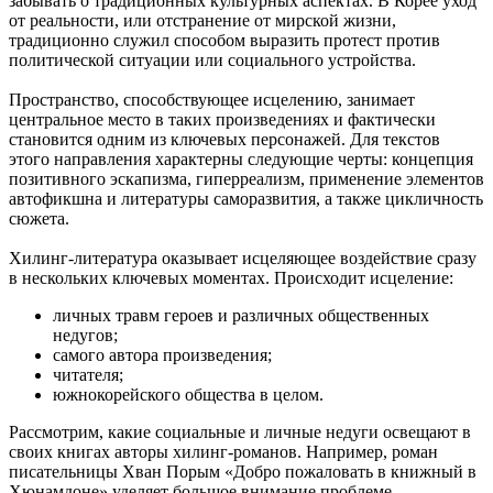
забывать о традиционных культурных аспектах. В Корее уход
от реальности, или отстранение от мирской жизни,
традиционно служил способом выразить протест против
политической ситуации или социального устройства.
Пространство, способствующее исцелению, занимает
центральное место в таких произведениях и фактически
становится одним из ключевых персонажей. Для текстов
этого направления характерны следующие черты: концепция
позитивного эскапизма, гиперреализм, применение элементов
автофикшна и литературы саморазвития, а также цикличность
сюжета.
Хилинг-литература оказывает исцеляющее воздействие сразу
в нескольких ключевых моментах. Происходит исцеление:
личных травм героев и различных общественных
недугов;
самого автора произведения;
читателя;
южнокорейского общества в целом.
Рассмотрим, какие социальные и личные недуги освещают в
своих книгах авторы хилинг-романов. Например, роман
писательницы Хван Порым «Добро пожаловать в книжный в
Хюнамдоне» уделяет большое внимание проблеме