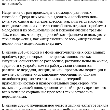
всех людей.
Исцеление от ран происходит с помощью различных
способов. Среди них можно выделить и корейскую поп-
культуру, одним из успехов которой, как считается многими
исследователями, и является способность отражать проблемы
молодежи и их эмоциональные и психологические травмы.
Так, известно, что внутри российского фандома используются
такие выражения, как «исцеляющий голос», «исцеляющая
песня» или «исцеляющая энергия».
В начале 2010-х годов на фоне многочисленных социальных
проблем, среди которых — непростая экономическая
ситуация, общественное расслоение, растущие цены на жилье,
трудности с устройством на работу, стали появляться
различные передачи, лекции, книги, программы медитации и
другие различные «исцеляющие» мероприятия. Однако
подобного рода контент отличался чрезмерной
прямолинейностью и нравоучительным характером, что
вызывало у людей лишь дополнительный стресс, при том что
все ключевые социальные проблемы так и оставались
нерешенными.
В начале 2020-х полноправное место в хилинг-культуре заняла
и хилинг-литература, ведь одно из свойств литературы — это