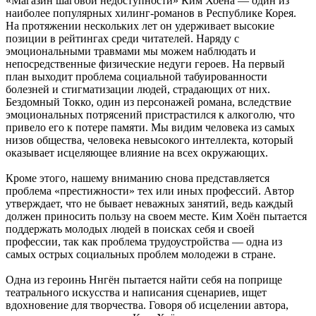
«Магазин шаговой недоступности» Ким Хоёна — один из
наиболее популярных хилинг-романов в Республике Корея.
На протяжении нескольких лет он удерживает высокие
позиции в рейтингах среди читателей. Наряду с
эмоциональными травмами мы можем наблюдать и
непосредственные физические недуги героев. На первый
план выходит проблема социальной табуированности
болезней и стигматизации людей, страдающих от них.
Бездомный Токко, один из персонажей романа, вследствие
эмоциональных потрясений пристрастился к алкоголю, что
привело его к потере памяти. Мы видим человека из самых
низов общества, человека невысокого интеллекта, который
оказывает исцеляющее влияние на всех окружающих.
Кроме этого, нашему вниманию снова представляется
проблема «престижности» тех или иных профессий. Автор
утверждает, что не бывает неважных занятий, ведь каждый
должен приносить пользу на своем месте. Ким Хоён пытается
поддержать молодых людей в поисках себя и своей
профессии, так как проблема трудоустройства — одна из
самых острых социальных проблем молодежи в стране.
Одна из героинь Ннгён пытается найти себя на поприще
театрального искусства и написания сценариев, ищет
вдохновение для творчества. Говоря об исцелении автора,