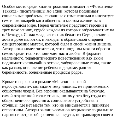
Особое место среди хилинг-романов занимает и «Фотоателье
Таккуда» писательницы Хо Тхюн, которая поднимает
социальные проблемы, связанные с изменениями в институте
семьи южнокорейского общества и местом женщины в
современном мире. Перед читателем предстают героини в
трех поколениях, судьба каждой из которых забрасывает их на
о. Чечжудо. Самая младшая из них бежит из Сеула, оставив
дочь в доме малютки, и находит в образе самой старшей
олицетворение матери, которой была в своей жизни лишена.
Автор показывает читателям, что иногда мы можем обрести
семью среди тех, кто понимает нас и любит. В формате
медленного, терапевтического повествования Хю Тхюн
поднимает чрезвычайно острые, табуированные темы, такие
как развод, оставление ребенка в детдоме, ранняя
беременность, болезненные процессы родов.
Кроме того, как и в романе «Магазин шаговой
недоступности», мы видим тему лишних, не принимаемых
обществом людей. Все героини оказываются на Чечжудо,
самой отдаленной точке страны, потому что бегут туда от
общественного прессинга, социального устройства и
столицы, где нет места тем, кто не вписывается в принятые
стереотипы. Авторы хилинг-романов вскрывают социальные
нарывы и острые общественные недуги, не травмируя своего