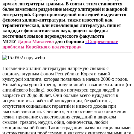
кругах литературы травмы. В связи с этим становится
более заметным разделение между элитарной и жанровой
литературой. Среди произведений последней выделяется
феномен хилинг-литературы, также известной как
терапевтическая, или исцеляющая литература, пишет
кандидат филологических наук, доцент кафедры
восточных языков переводческого факультета
МГЛУ
Дарья Мавлеева
для сборника
«Современные
проблемы Корейского полуострова»
.
Появление хилинг-литературы напрямую связано с
социокультурным фоном Республики Корея и самой
культурой хилинга, которая появилась в начале 2000-х годов.
Новый культурный тренд, получивший название «хилинг» (от
английского healing), особенно популярен среди людей в
возрасте от 20 до 30 лет. Они больше всего нуждаются в
исцелении из-за жёсткой конкуренции, безработицы,
отсутствия социальных гарантий и низкого дохода при
высокой занятости. Считается, что в основе этого движения
лежит признание существования страданий в широком
смысле: тревоги, неудач, обид, одиночества, любой
эмоциональной боли. Такие страдания вызваны социальными
и структурными проблемами и являются универсальными для