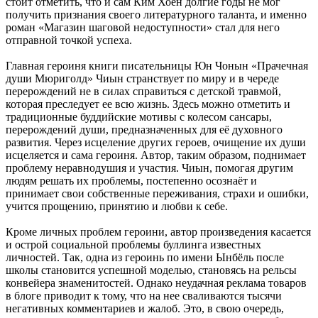
стоит отметить, что и сам Ким Хоён долгие годы не мог
получить признания своего литературного таланта, и именно
роман «Магазин шаговой недоступности» стал для него
отправной точкой успеха.
Главная героиня книги писательницы Юн Чонын «Прачечная
души Мюриголд» Чиын странствует по миру и в череде
перерождений не в силах справиться с детской травмой,
которая преследует ее всю жизнь. Здесь можно отметить и
традиционные буддийские мотивы с колесом сансары,
перерождений души, предназначенных для её духовного
развития. Через исцеление других героев, очищение их души
исцеляется и сама героиня. Автор, таким образом, поднимает
проблему неравнодушия и участия. Чиын, помогая другим
людям решать их проблемы, постепенно осознаёт и
принимает свои собственные переживания, страхи и ошибки,
учится прощению, принятию и любви к себе.
Кроме личных проблем героини, автор произведения касается
и острой социальной проблемы буллинга известных
личностей. Так, одна из героинь по имени Ынбёль после
школы становится успешной моделью, становясь на рельсы
конвейера знаменитостей. Однако неудачная реклама товаров
в блоге приводит к тому, что на нее сваливаются тысячи
негативных комментариев и жалоб. Это, в свою очередь,