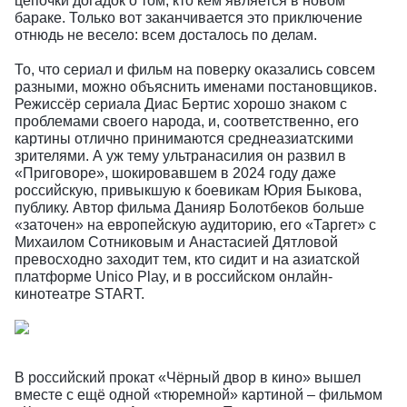
цепочки догадок о том, кто кем является в новом
бараке. Только вот заканчивается это приключение
отнюдь не весело: всем досталось по делам.
То, что сериал и фильм на поверку оказались совсем
разными, можно объяснить именами постановщиков.
Режиссёр сериала Диас Бертис хорошо знаком с
проблемами своего народа, и, соответственно, его
картины отлично принимаются среднеазиатскими
зрителями. А уж тему ультранасилия он развил в
«Приговоре», шокировавшем в 2024 году даже
российскую, привыкшую к боевикам Юрия Быкова,
публику. Автор фильма Данияр Болотбеков больше
«заточен» на европейскую аудиторию, его «Таргет» с
Михаилом Сотниковым и Анастасией Дятловой
превосходно заходит тем, кто сидит и на азиатской
платформе Unico Play, и в российском онлайн-
кинотеатре START.
В российский прокат «Чёрный двор в кино» вышел
вместе с ещё одной «тюремной» картиной – фильмом