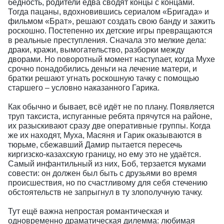
бедность, родители едва сводят концы с концами.
Тогда пацаны, вдохновившись сериалом «Бригада» и
фильмом «Брат», решают создать свою банду и зажить
роскошно. Постепенно их детские игры превращаются
в реальные преступления. Сначала это мелкие дела:
драки, кражи, вымогательство, разборки между
дворами. Но поворотный момент наступает, когда Мухе
срочно понадобились деньги на лечение матери, и
братки решают угнать роскошную тачку с помощью
старшего – условно наказанного Гарика.
Как обычно и бывает, всё идёт не по плану. Появляется
труп таксиста, испуганные ребята прячутся на районе,
их разыскивают сразу две оперативные группы. Когда
же их находят, Муха, Масяня и Гарик оказываются в
тюрьме, сбежавший Дамир пытается пересечь
киргизско-казахскую границу, но ему это не удаётся.
Самый инфантильный из них, Боб, терзается муками
совести: он должен был быть с друзьями во время
происшествия, но по счастливому для себя стечению
обстоятельств не запрыгнул в ту злополучную тачку.
Тут ещё важна непростая романтическая и
одновременно драматическая дилемма: любимая