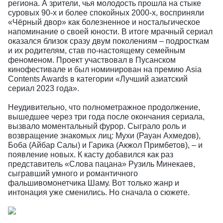
региона. А зрители, чья молодость прошла на стыке
суровых 90-х и более спокойных 2000-х, восприняли
«Чёрный двор» как болезненное и ностальгическое
напоминание о своей юности. В итоге мрачный сериал
оказался близок сразу двум поколениям – подросткам
и их родителям, став по-настоящему семейным
феноменом. Проект участвовал в Пусанском
кинофестивале и был номинирован на премию Asia
Contents Awards в категории «Лучший азиатский
сериал 2023 года».
Неудивительно, что полнометражное продолжение,
вышедшее через три года после окончания сериала,
вызвало моментальный фурор. Сыграло роль и
возвращение знакомых лиц: Мухи (Рауан Ахмедов),
Боба (Айбар Салы) и Гарика (Акжол Примбетов), – и
появление новых. К касту добавился как раз
представитель «Слова пацана» Рузиль Минекаев,
сыгравший умного и романтичного
фальшивомонетчика Шаму. Вот только жанр и
интонация уже сменились. Но сначала о сюжете.