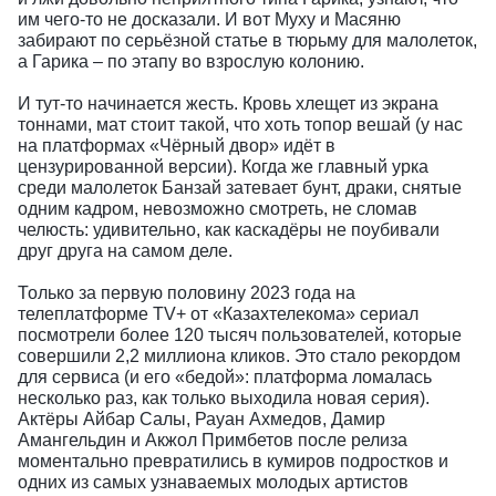
им чего-то не досказали. И вот Муху и Масяню
забирают по серьёзной статье в тюрьму для малолеток,
а Гарика – по этапу во взрослую колонию.
И тут-то начинается жесть. Кровь хлещет из экрана
тоннами, мат стоит такой, что хоть топор вешай (у нас
на платформах «Чёрный двор» идёт в
цензурированной версии). Когда же главный урка
среди малолеток Банзай затевает бунт, драки, снятые
одним кадром, невозможно смотреть, не сломав
челюсть: удивительно, как каскадёры не поубивали
друг друга на самом деле.
Только за первую половину 2023 года на
телеплатформе TV+ от «Казахтелекома» сериал
посмотрели более 120 тысяч пользователей, которые
совершили 2,2 миллиона кликов. Это стало рекордом
для сервиса (и его «бедой»: платформа ломалась
несколько раз, как только выходила новая серия).
Актёры Айбар Салы, Рауан Ахмедов, Дамир
Амангельдин и Акжол Примбетов после релиза
моментально превратились в кумиров подростков и
одних из самых узнаваемых молодых артистов