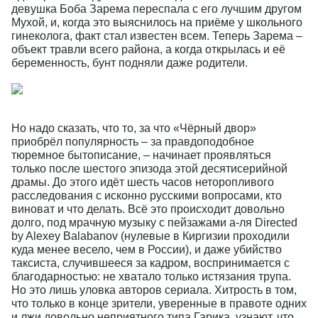
девушка Боба Зарема переспала с его лучшим другом
Мухой, и, когда это выяснилось на приёме у школьного
гинеколога, факт стал известен всем. Теперь Зарема –
объект травли всего района, а когда открылась и её
беременность, бунт подняли даже родители.
Но надо сказать, что то, за что «Чёрный двор»
приобрёл популярность – за правдоподобное
тюремное бытописание, – начинает проявляться
только после шестого эпизода этой десятисерийной
драмы. До этого идёт шесть часов неторопливого
расследования с исконно русскими вопросами, кто
виноват и что делать. Всё это происходит довольно
долго, под мрачную музыку с пейзажами а-ля Directed
by Alexey Balabanov (нулевые в Киргизии проходили
куда менее весело, чем в России), и даже убийство
таксиста, случившееся за кадром, воспринимается с
благодарностью: не хватало только истязания трупа.
Но это лишь уловка авторов сериала. Хитрость в том,
что только в конце зрители, уверенные в правоте одних
и лжи довольно неприятного типа Гарика, узнают, что