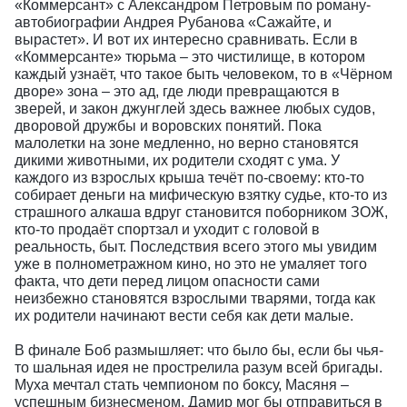
«Коммерсант» с Александром Петровым по роману-
автобиографии Андрея Рубанова «Сажайте, и
вырастет». И вот их интересно сравнивать. Если в
«Коммерсанте» тюрьма – это чистилище, в котором
каждый узнаёт, что такое быть человеком, то в «Чёрном
дворе» зона – это ад, где люди превращаются в
зверей, и закон джунглей здесь важнее любых судов,
дворовой дружбы и воровских понятий. Пока
малолетки на зоне медленно, но верно становятся
дикими животными, их родители сходят с ума. У
каждого из взрослых крыша течёт по-своему: кто-то
собирает деньги на мифическую взятку судье, кто-то из
страшного алкаша вдруг становится поборником ЗОЖ,
кто-то продаёт спортзал и уходит с головой в
реальность, быт. Последствия всего этого мы увидим
уже в полнометражном кино, но это не умаляет того
факта, что дети перед лицом опасности сами
неизбежно становятся взрослыми тварями, тогда как
их родители начинают вести себя как дети малые.
В финале Боб размышляет: что было бы, если бы чья-
то шальная идея не прострелила разум всей бригады.
Муха мечтал стать чемпионом по боксу, Масяня –
успешным бизнесменом, Дамир мог бы отправиться в