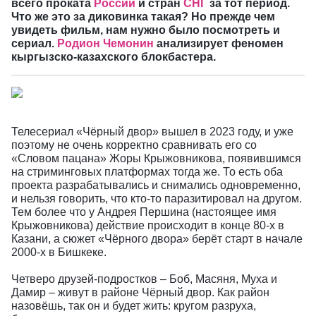
всего проката
России
и стран
СНГ
за тот период.
Что же это за диковинка такая? Но прежде чем
увидеть фильм, нам нужно было посмотреть и
сериал.
Родион Чемонин
анализирует феномен
кыргызско-казахского блокбастера.
Телесериал «Чёрный двор» вышел в 2023 году, и уже
поэтому не очень корректно сравнивать его со
«Словом пацана» Жоры Крыжовникова, появившимся
на стриминговых платформах тогда же. То есть оба
проекта разрабатывались и снимались одновременно,
и нельзя говорить, что кто-то паразитировал на другом.
Тем более что у Андрея Першина (настоящее имя
Крыжовникова) действие происходит в конце 80-х в
Казани, а сюжет «Чёрного двора» берёт старт в начале
2000-х в Бишкеке.
Четверо друзей-подростков – Боб, Масяня, Муха и
Дамир – живут в районе Чёрный двор. Как район
назовёшь, так он и будет жить: кругом разруха,