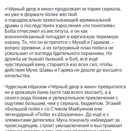
«Чёрный двор в кино» продолжает историю сериала,
но уже в формате более жёсткой
и парадоксально захватывающей криминальной
драмы о последствиях взросления «по понятиям».
Боба отчисляют из института, и он как
военнообязанный попадает в киргизскую тюремную
охрану. То, что он встретится с Мухой и Гариком, –
вопрос времени, а их хитроумный план побега не
ускользает от взгляда бдительного охранника. Но
дружба не бывает бывшей, и Боб, всё ещё
чувствующий вину, старается изо всех сил, чтобы
действия Мухи, Шамы и Гарика не дошли до высшего
начальства.
Чудесным образом «Чёрный двор в кино» превратился
не в кровавую баню (хотя там всего хватает), а в
своего рода боевик и увлекательное приключение с
ощутимо большим, чем у сериала, бюджетом. Этакий
«Большой побег» со Стивом МакКуином или
легендарный «Побег из Шоушенка». Да ещё и с
элементами детектива: Муха поначалу наблюдает за
происходящим, строит умозаключения и выстраивает